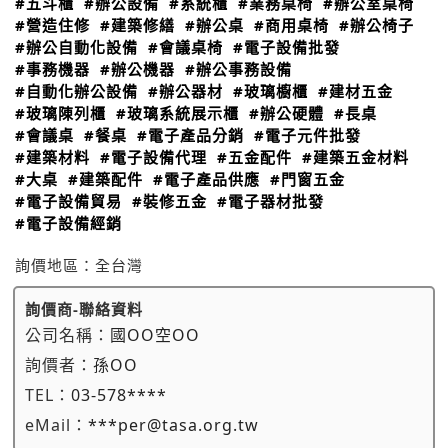
#五斗櫃
#辦公設備
#系統櫃
#業務桌椅
#辦公室桌椅
#營造住修
#建築修繕
#辦公桌
#商用桌椅
#辦公椅子
#辦公自動化設備
#會議桌椅
#電子設備批發
#事務機器
#辦公機器
#辦公事務設備
#自動化辦公設備
#辦公器材
#玻璃櫥櫃
#建材五金
#玻璃陳列櫃
#玻璃系統展示櫃
#辦公硬體
#長桌
#會議桌
#餐桌
#電子產品分銷
#電子元件批發
#建築材料
#電子設備代理
#五金配件
#建築五金材料
#大桌
#建築配件
#電子產品供應
#門窗五金
#電子設備貿易
#裝修五金
#電子器材批發
#電子設備經銷
詢價地區：
全台灣
詢價商-聯絡資料
公司名稱：
國OO空OO
詢價者：
孫OO
TEL：
03-578****
eMail：
***per@tasa.org.tw