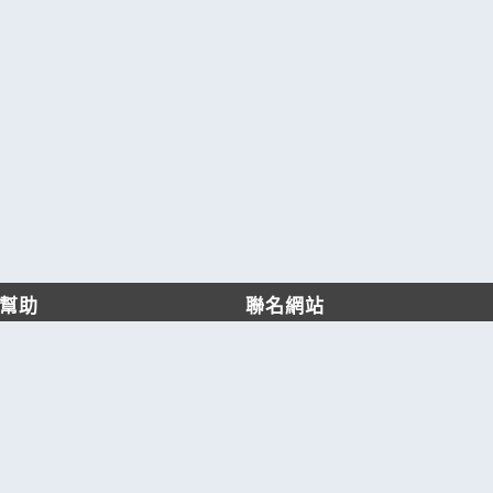
幫助
聯名網站
客服中心
六六工商服務網
服務條款/隱私權政策
六六工商詢價服務網
JB產品網
六六黃頁