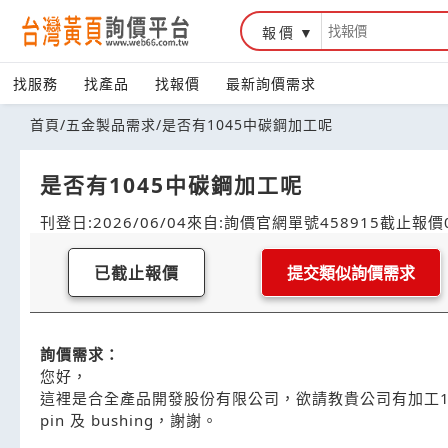
報價
找服務
找產品
找報價
最新詢價需求
首頁
/
五金製品需求
/
是否有1045中碳鋼加工呢
是否有1045中碳鋼加工呢
刊登日:2026/06/04
來自:詢價官網
單號458915
截止報價0
已截止報價
提交類似詢價需求
詢價需求：
您好，
這裡是合全產品開發股份有限公司，欲請教貴公司有加工104
pin 及 bushing，謝謝。