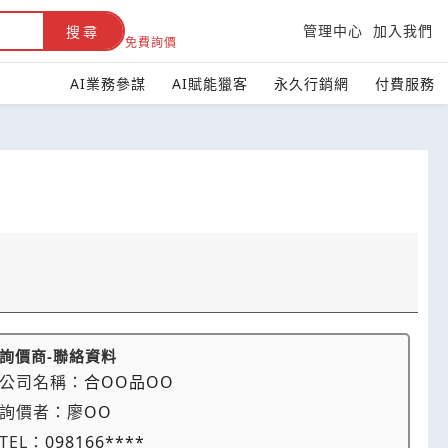
管理中心
加入我們
搜尋
免費詢價
AI業務參謀
AI賦能獵客
永久行銷網
付費服務
詢價商-聯絡資料
公司名稱：
合OO品OO
詢價者：
廖OO
TEL：
098166****