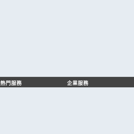
熱門服務
企業服務
找服務
付費服務
找產品
加入我們
產業資訊
管理中心
要報價