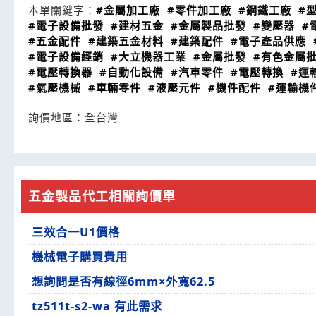
本單關鍵字：
#金屬加工廠
#零件加工廠
#鋼鐵工廠
#
#電子設備批發
#建材五金
#金屬製品批發
#變壓器
#
#五金配件
#建築五金材料
#建築配件
#電子產品供應
#電子設備經銷
#大立機器工業
#金屬批發
#有色金屬
#電壓轉換器
#自動化設備
#汽車零件
#電壓轉換
#運
#氣壓機械
#車輛零件
#液壓元件
#機件配件
#運輸機
詢價地區：
全台灣
五金製品代工相關詢價單
三效合一U1價格
機械電子購買費用
想詢問是否有線徑6mm×外寬62.5
tz511t-s2-wa 有此需求