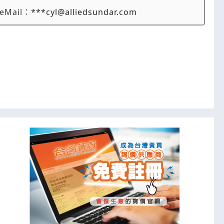
eMail：
***cyl@alliedsundar.com