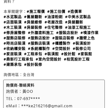
資料？
本單關鍵字：
#施工報價
#施工估價
#造價單
#水泥製品
#舊屋翻新
#油漆粉刷
#中美水泥製品
#店面裝潢
#房屋維修
#老屋改造
#房屋翻新
#木工裝潢
#房屋裝修
#住宅整修
#油漆工程施工
#修房屋整修
#外牆塗料施工
#服裝店設計
#噴漆作業
#服飾店裝修
#服飾店設計
#服裝店裝修
#牆壁上色
#時尚店裝潢
#服飾店裝潢
#櫃體製作
#裝潢設計
#收納櫃安裝
#系統櫃製作
#空間設計
#裝修公司
#家居裝潢
#工程承包
#裝潢館
#設計館
#家裝館
#鼎新行工程承包
#室內空間設計
#柏筑設計工程
#建築承包
#設計裝修
詢價地區：
全台灣
詢價商-聯絡資料
詢價者：
黃OO
TEL：
07-697****
eMail：
***ke216216@gmail.com