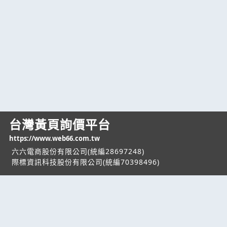
台灣黃頁詢價平台
https://www.web66.com.tw
六六電商股份有限公司(統編28697248)
際標資訊科技股份有限公司(統編70398496)
熱門服務
企業服務
幫助
找服務
付費服務
客服中心
找產品
加入我們
服務條款/隱私權