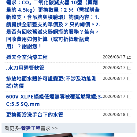
需求：CO₂ 二氧化碳滅火器 10型（藥劑
量約 4.5kg）更換數量：2 只（需採購全
新整支，含吊牌與檢驗環）詢價內容：1.
請提供全新整支的單價及 2 只的總價。2.
是否有回收舊滅火器鋼瓶的服務？若有，
回收費用如何計算（或可折抵新瓶費
用）？謝謝您！
透天全室油漆工程
2026/08/17 止
,水刀用通管軟管
2026/08/17 止
排放地面水體許可證變更(不涉及功能測
2026/08/17 止
試)詢價
600V XLPE絕緣低煙無毒被覆延燃電纜;3-
2026/08/17 止
C;5.5 SQ.mm
更換衛浴洗手台下的水管
2026/08/18 止
看更多-
營建工程
需求 >>