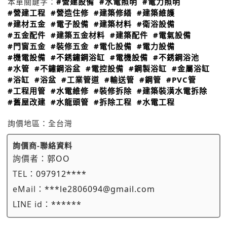
本單關鍵字：
#營建設備
#水電照明
#電力照明
#營建工程
#營造住修
#建築修繕
#建築維護
#建材五金
#電子設備
#建築材料
#衛浴設備
#五金配件
#建築五金材料
#建築配件
#電氣設備
#門窗五金
#裝修五金
#電化設備
#電力設備
#機電設備
#不銹鏽鋼浴缸
#電機設備
#不銹鋼浴池
#水管
#不鏽鋼浴盆
#電控設備
#鋼製浴缸
#金屬浴缸
#浴缸
#浴盆
#工業管道
#輸送管
#鋼管
#PVC管
#工程用管
#水電維修
#裝修拆除
#建築裝潢水電拆除
#舊屋改建
#水龍頭管
#拆除工程
#水電工程
詢價地區：
全台灣
詢價商-聯絡資料
詢價者：
郭OO
TEL：
097912****
eMail：
***le2806094@gmail.com
LINE id：
******