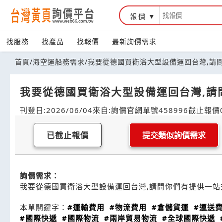
報價
找服務
找產品
找報價
最新詢價需求
首頁
/
海空運船務需求
/
我要從德國買衛浴大型設備運回台灣,請問
我要從德國買衛浴大型設備運回台灣,請問
刊登日:2026/06/04
來自:詢價官網
單號458996
截止報價0
已截止報價
提交類似詢價需求
詢價需求：
我要從德國買衛浴大型設備運回台灣,請問你們有提供一站式服
本單關鍵字：
#運輸費用
#物流費用
#倉儲貨運
#運送
#國際快遞
#國際物流
#兩岸貿易物流
#全球國際快遞