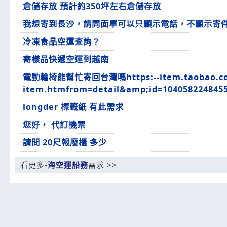
倉儲存放 預計約350坪左右倉儲存放
我想寄到長沙，請問面單可以只顯示電話，不顯示寄件
冷凍食品空運查詢？
寄樣品快遞空運到越南
電動輪椅能幫忙寄回台灣嗎https:--item.taobao.c
item.htmfrom=detail&amp;id=104058224845
longder 標籤紙 有此需求
您好， 代訂機票
請問 20尺報廢櫃 多少
看更多-
海空運船務
需求 >>