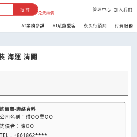
管理中心
加入我們
搜尋
免費詢價
AI業務參謀
AI賦能獵客
永久行銷網
付費服務
 海運 清關
詢價商-聯絡資料
公司名稱：
琪OO業OO
詢價者：
陳OO
TEL：
+861862****