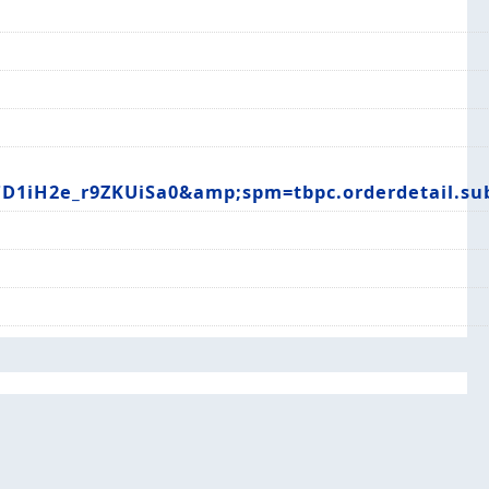
1iH2e_r9ZKUiSa0&amp;spm=tbpc.orderdetail.sub