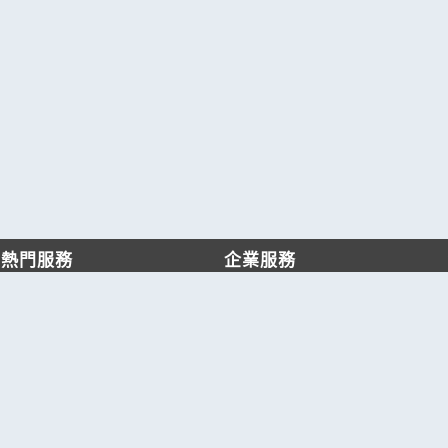
熱門服務
企業服務
找服務
付費服務
找產品
加入我們
產業資訊
管理中心
要報價
要詢價