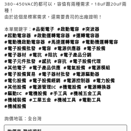
380~450VAC的都可以，容值有兩種需求，18uF跟20uF兩
種！
由於這個是標案需求，還需要貴司的出廠證明！
本單關鍵字：
#品銜電子
#啟動電容
#突波器
#起動電容器
#啟動運轉電容器
#運轉電容器
#電動機啟動電容器
#馬達運轉電容
#電動機運轉電容
#電子設備批發
#電容
#電源供應器
#電子設備
#電子器材
#電抗
#阻抗
#電子產品分銷
#電子元件批發
#感抗
#容抗
#電子設備代理
#其他電子
#電子產品供應
#電氣設備
#電源模組
#電子設備貿易
#電子器材批發
#電源驅動器
#電化設備
#電子設備經銷
#電源控制器
#電力設備
#其他設備
#電源管理IC
#機電設備
#電源轉換器
#驅動IC
#電機設備
#手工具
#機械五金工具
#機械裝備
#工業五金
#機械工具
#電動工具
#機械設備
詢價地區：
全台灣