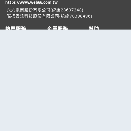
https://www.web66.com.tw
六六電商股份有限公司(統編28697248)
際標資訊科技股份有限公司(統編70398496)
熱門服務
企業服務
幫助
找服務
付費服務
客服中心
找產品
加入我們
服務條款/隱私權
政策
產業資訊
管理中心
要報價
要詢價
聯名網站
六六工商服務網
六六工商詢價服務網
JB產品網
六六黃頁
台灣黃頁｜求報價
B2BKO