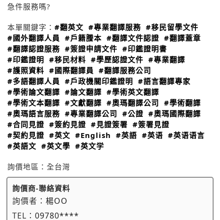
急件服務嗎?
本單關鍵字：
#翻英文
#專業翻譯服務
#移民留學文件
#國外翻譯人員
#戶籍謄本
#翻譯文件認證
#翻譯蓋章
#翻譯認證服務
#簽證申請文件
#印鑑證明書
#印鑑證明
#移民材料
#學歷認證文件
#專業翻譯
#護照資料
#國際翻譯員
#翻譯服務公司
#多語翻譯人員
#戶政機關印鑑證明
#語言翻譯專家
#學術論文翻譯
#論文翻譯
#學術英文翻譯
#學術文本翻譯
#文獻翻譯
#奧瑪翻譯公司
#學術翻譯
#奧瑪語言服務
#專業翻譯公司
#公證
#奧瑪國際翻譯
#合同見證
#簽約見證
#見證簽署
#簽署見證
#契約見證
#英文
#English
#英語
#英语
#英语语言
#英語文
#英文學
#英文学
詢價地區：
全台灣
詢價商-聯絡資料
詢價者：
楊OO
TEL：
09780****