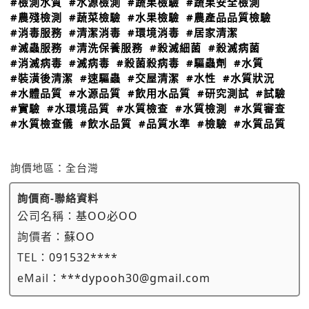
#檢測水質
#水源檢測
#蔬果檢驗
#蔬果安全檢測
#農殘檢測
#蔬菜檢驗
#水果檢驗
#農產品品質檢驗
#消毒服務
#清潔消毒
#環境消毒
#居家清潔
#滅蟲服務
#清洗保養服務
#殺滅細菌
#殺滅病菌
#消滅病毒
#滅病毒
#殺菌殺病毒
#驅蟲劑
#水質
#裝潢後清潔
#速驅蟲
#交屋清潔
#水性
#水質狀況
#水體品質
#水源品質
#飲用水品質
#研究測試
#試驗
#實驗
#水環境品質
#水質檢查
#水質檢測
#水質審查
#水質檢查儀
#飲水品質
#品質水準
#檢驗
#水質品質
詢價地區：
全台灣
詢價商-聯絡資料
公司名稱：
基OO必OO
詢價者：
蘇OO
TEL：
091532****
eMail：
***dypooh30@gmail.com