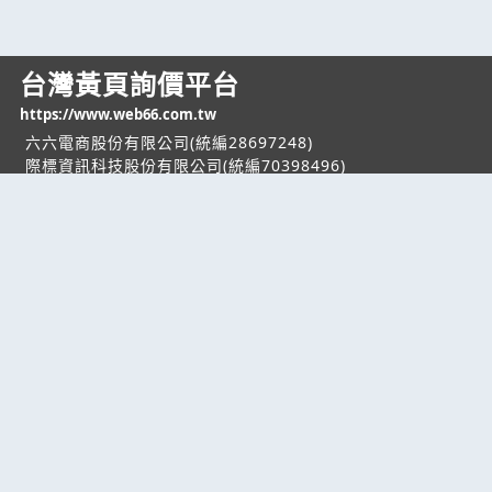
台灣黃頁詢價平台
https://www.web66.com.tw
六六電商股份有限公司(統編28697248)
際標資訊科技股份有限公司(統編70398496)
熱門服務
企業服務
幫助
找服務
付費服務
客服中心
找產品
加入我們
服務條款/隱私權
政策
產業資訊
管理中心
要報價
要詢價
聯名網站