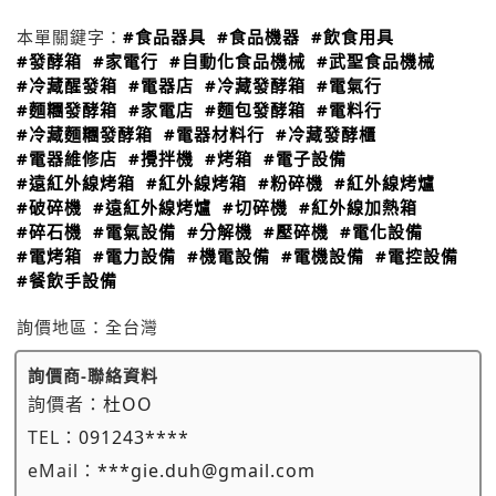
本單關鍵字：
#食品器具
#食品機器
#飲食用具
#發酵箱
#家電行
#自動化食品機械
#武聖食品機械
#冷藏醒發箱
#電器店
#冷藏發酵箱
#電氣行
#麵糰發酵箱
#家電店
#麵包發酵箱
#電料行
#冷藏麵糰發酵箱
#電器材料行
#冷藏發酵櫃
#電器維修店
#攪拌機
#烤箱
#電子設備
#遠紅外線烤箱
#紅外線烤箱
#粉碎機
#紅外線烤爐
#破碎機
#遠紅外線烤爐
#切碎機
#紅外線加熱箱
#碎石機
#電氣設備
#分解機
#壓碎機
#電化設備
#電烤箱
#電力設備
#機電設備
#電機設備
#電控設備
#餐飲手設備
詢價地區：
全台灣
詢價商-聯絡資料
詢價者：
杜OO
TEL：
091243****
eMail：
***gie.duh@gmail.com