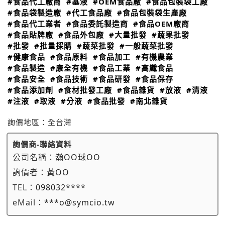
#食品代工廠商
#基液
#OEM食品廠
#食品包裝袋工廠
#食品袋製造廠
#代工食品廠
#食品包裝袋生產廠
#食品代工業者
#食品委託製造商
#食品OEM廠商
#食品貼牌廠
#食品外包廠
#大量批發
#蔬果批發
#批發
#批量採購
#蔬菜批發
#一般蔬菜批發
#健康食品
#食品原料
#食品加工
#有機農業
#食品製造
#康全有機
#食品工業
#高纖食品
#食品安全
#食品技術
#食品研發
#食品保存
#食品添加劑
#食材批發工廠
#食品雜貨
#放液
#清液
#注液
#取液
#分液
#食品批發
#南北雜貨
詢價地區：
全台灣
詢價商-聯絡資料
公司名稱：
瀚OO球OO
詢價者：
黃OO
TEL：
098032****
eMail：
***o@symcio.tw