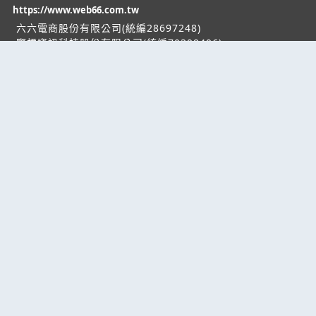
https://www.web66.com.tw
六六電商股份有限公司(統編28697248)
際標資訊科技股份有限公司(統編70398496)
熱門服務
企業服務
幫助
找服務
付費服務
客服中心
找產品
加入我們
服務條款/隱私權
政策
產業資訊
管理中心
要報價
要詢價
聯名網站
六六工商服務網
六六工商詢價服務網
JB產品網
六六黃頁
台灣黃頁｜求報價
B2BKO