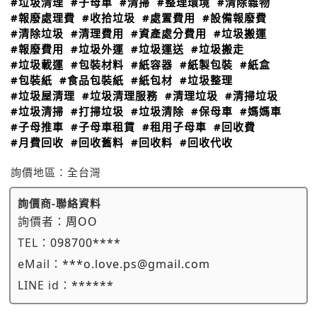
#垃圾清理
#子母車
#清掃
#整理環境
#清除雜物
#報廢處理費
#收拾垃圾
#處置費用
#設備報廢費
#清除垃圾
#清理費用
#資產處分費用
#垃圾搬運
#報廢費用
#垃圾外運
#垃圾運送
#垃圾搬走
#垃圾載運
#包裝材料
#紙容器
#紙製包裝
#紙盒
#包裝紙
#食品包裝紙
#紙包材
#垃圾整理
#垃圾屋清理
#垃圾清理服務
#清理垃圾
#清掃垃圾
#垃圾清掃
#打掃垃圾
#垃圾清除
#保母車
#媽媽車
#子母推車
#子母車租賃
#租用子母車
#回收費
#月費回收
#回收舊料
#回收料
#回收代收
詢價地區：
全台灣
詢價商-聯絡資料
詢價者：
周OO
TEL：
098700****
eMail：
***o.love.ps@gmail.com
LINE id：
******