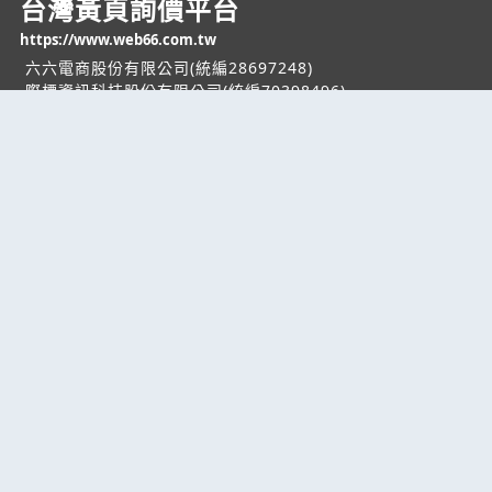
台灣黃頁詢價平台
https://www.web66.com.tw
六六電商股份有限公司(統編28697248)
際標資訊科技股份有限公司(統編70398496)
熱門服務
企業服務
幫助
找服務
付費服務
客服中心
找產品
加入我們
服務條款/隱私權
政策
產業資訊
管理中心
要報價
要詢價
聯名網站
六六工商服務網
六六工商詢價服務網
JB產品網
六六黃頁