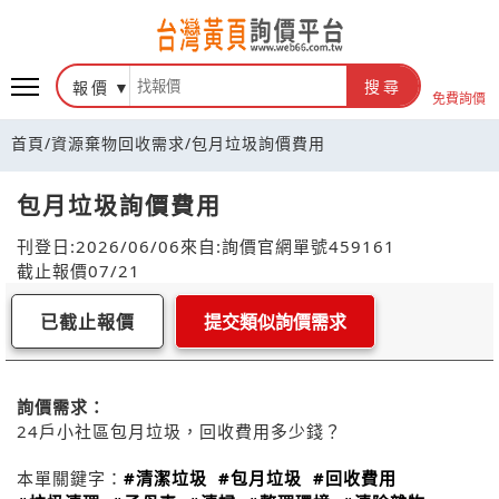
報價
搜尋
免費詢價
首頁
/
資源棄物回收需求
/
包月垃圾詢價費用
包月垃圾詢價費用
刊登日:2026/06/06
來自:詢價官網
單號459161
截止報價07/21
已截止報價
提交類似詢價需求
詢價需求：
24戶小社區包月垃圾，回收費用多少錢？
本單關鍵字：
#清潔垃圾
#包月垃圾
#回收費用