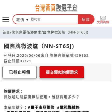
報價
搜尋
免費詢價
首頁
/
傢俱家電衛浴需求
/
國際牌微波爐（NN-ST65J)
國際牌微波爐（NN-ST65J)
刊登日:2026/06/06
來自:詢價官網
單號459162
截止報價07/21
已截止報價
提交類似詢價需求
詢價需求：
微波爐功能按鍵無法使用，維修費用多少？
本單關鍵字：
#電子產品維修
#電視機維修