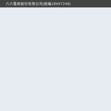
六六電商股份有限公司(統編28697248)
際標資訊科技股份有限公司(統編70398496)
熱門服務
企業服務
幫助
找服務
付費服務
客服中心
找產品
加入我們
服務條款/隱私權
政策
產業資訊
管理中心
要報價
要詢價
聯名網站
六六工商服務網
六六工商詢價服務網
JB產品網
六六黃頁
台灣黃頁｜求報價
B2BKO