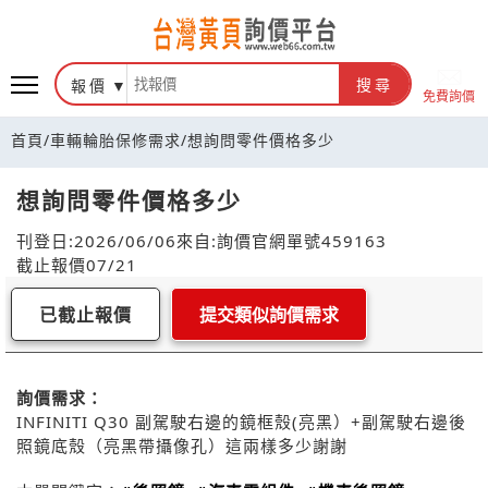
報價
搜尋
免費詢價
首頁
/
車輛輪胎保修需求
/
想詢問零件價格多少
想詢問零件價格多少
刊登日:2026/06/06
來自:詢價官網
單號459163
截止報價07/21
已截止報價
提交類似詢價需求
詢價需求：
INFINITI Q30 副駕駛右邊的鏡框殼(亮黑）+副駕駛右邊後
照鏡底殼（亮黑帶攝像孔）這兩樣多少謝謝