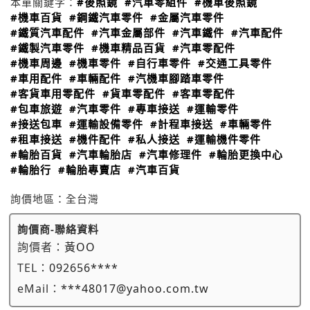
本單關鍵字：
#後照鏡
#汽車零組件
#機車後照鏡
#機車百貨
#鋼鐵汽車零件
#金屬汽車零件
#鐵質汽車配件
#汽車金屬部件
#汽車鐵件
#汽車配件
#鐵製汽車零件
#機車精品百貨
#汽車零配件
#機車周邊
#機車零件
#自行車零件
#交通工具零件
#車用配件
#車輛配件
#汽機車腳踏車零件
#客貨車用零配件
#貨車零配件
#客車零配件
#包車旅遊
#汽車零件
#專車接送
#運輸零件
#接送包車
#運輸設備零件
#計程車接送
#車輛零件
#租車接送
#機件配件
#私人接送
#運輸機件零件
#輪胎百貨
#汽車輪胎店
#汽車修理件
#輪胎更換中心
#輪胎行
#輪胎專賣店
#汽車百貨
詢價地區：
全台灣
詢價商-聯絡資料
詢價者：
黃OO
TEL：
092656****
eMail：
***48017@yahoo.com.tw