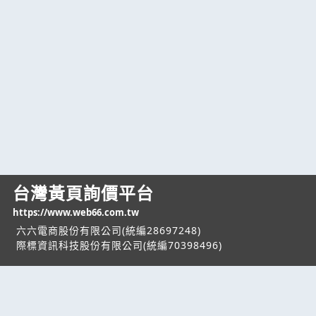
台灣黃頁詢價平台
https://www.web66.com.tw
六六電商股份有限公司(統編28697248)
際標資訊科技股份有限公司(統編70398496)
熱門服務
企業服務
幫助
找服務
付費服務
客服中心