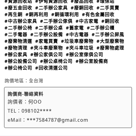
#資源回收站
#伊甸資源回收
#廢品回收
#環保站
#廢五金回收
#二手辦公家具
#廢銅回收
#二手買賣
#再生銅
#銅再利用
#銅循環利用
#有色金屬回收
#中古辦公家具
#二手辦公傢俱
#中古家電
#銅回收
#二手辦公椅
#二手辦公桌
#舊家電
#二手辦公櫃
#二手電器
#二手辦公設備
#中古電器
#二手辦公屏風
#廢棄物清運
#家電買賣
#垃圾車廢棄物
#大型廢棄物
#廢物清理
#夾斗車廢棄物
#夾斗車垃圾
#廢棄物處理
#辦公家具
#辦公家俱公司
#辦公室傢俱公司
#辦公設備公司
#辦公桌椅公司
#辦公室設備商
#辦公椅公司
#回收清運公司
詢價地區：
全台灣
詢價商-聯絡資料
詢價者：
何OO
TEL：
098102****
eMail：
***7584787@gmail.com