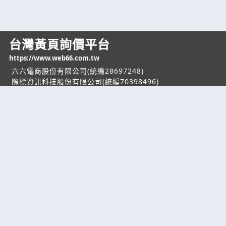
台灣黃頁詢價平台
https://www.web66.com.tw
六六電商股份有限公司(統編28697248)
際標資訊科技股份有限公司(統編70398496)
熱門服務
企業服務
幫助
找服務
付費服務
客服中心
找產品
加入我們
服務條款/隱私權
政策
產業資訊
管理中心
要報價
要詢價
聯名網站