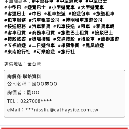
本單關鍵字：
#中型客車
#中型遊覽車
#中型巴士
#中型巴
#遊覽巴士
#小型遊覽車
#大型遊覽車
#客運巴士
#中巴
#租車旅遊
#旅遊包車
#旅遊租車
#包車服務
#汽車租賃公司
#博明租車旅遊公司
#接送服務
#汽車租賃
#包車接送
#租車
#租賃車輛
#客車租賃
#商務車租賃
#旅遊巴士租賃
#接駁巴士
#接駁旅遊
#機場接駁
#交通接駁
#接駁車
#雄獅旅遊
#五福旅遊
#二日遊包車
#雄獅集團
#鳳凰旅遊
#東南旅行社
#可樂旅遊
#旅行社
詢價地區：
全台灣
詢價商-聯絡資料
公司名稱：
國OO券OO
詢價者：
劉OO
TEL：
0227008****
eMail：
***nissliu@cathaysite.com.tw