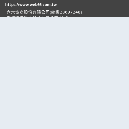
https://www.web66.com.tw
六六電商股份有限公司(統編28697248)
際標資訊科技股份有限公司(統編70398496)
熱門服務
企業服務
幫助
找服務
付費服務
客服中心
找產品
加入我們
服務條款/隱私權
政策
產業資訊
管理中心
要報價
要詢價
聯名網站
六六工商服務網
六六工商詢價服務網
JB產品網
六六黃頁