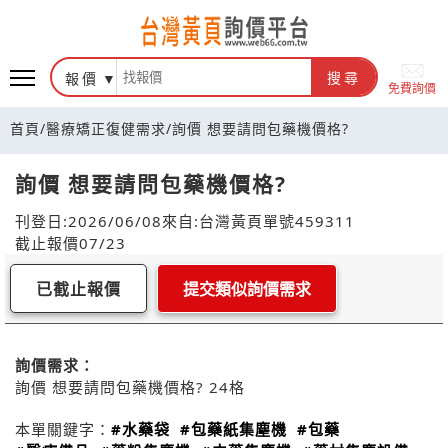
報價
搜尋
免費詢價
首頁
/
醫療矯正復健需求
/
詢價 想要請問包藥機價格?
詢價 想要請問包藥機價格?
刊登日:2026/06/08
來自:台灣黃頁
單號459311
截止報價07/23
已截止報價
提交類似詢價需求
詢價需求：
詢價 想要請問包藥機價格? 24格
本單關鍵字：
#水藥袋
#包藥紙集塵機
#包藥