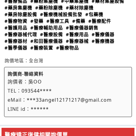
#醫療備品
#藥粉集塵機
#中藥集塵機
#藥材集塵設備
#藥房集塵機
#藥粉除塵機
#藥材除塵機
#藥房除塵設備
#醫療機械設備批發
#包藥機
#醫療物資
#發藥
#醫療工具
#備藥
#醫療配件
#醫護用品
#醫療輔助用品
#醫療儀器銷售
#醫療器械代理
#醫療設備
#醫療用品
#醫療儀器
#醫療器材
#和田醫療儀器
#醫療器械
#醫療機器
#醫學儀器
#醫療裝置
#醫療物品
詢價地區：
全台灣
詢價商-聯絡資料
詢價者：
吳OO
TEL：
093544****
eMail：
***33angel12171217@gmail.com
LINE id：
******
醫療矯正復健相關詢價單