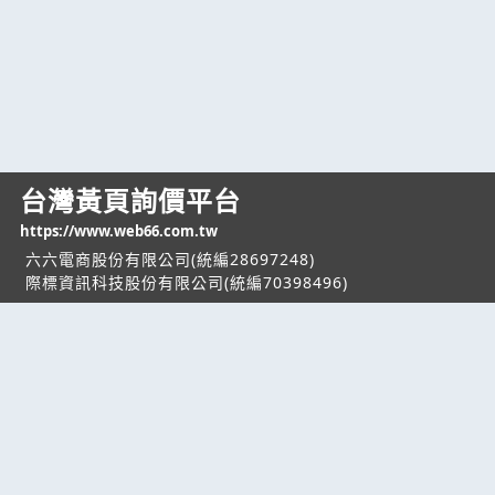
台灣黃頁詢價平台
https://www.web66.com.tw
六六電商股份有限公司(統編28697248)
際標資訊科技股份有限公司(統編70398496)
熱門服務
企業服務
幫助
找服務
付費服務
客服中心
找產品
加入我們
服務條款/隱私權
政策
產業資訊
管理中心
要報價