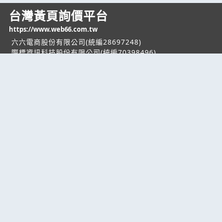
台灣黃頁詢價平台
https://www.web66.com.tw
六六電商股份有限公司(統編28697248)
際標資訊科技股份有限公司(統編70398496)
熱門服務
企業服務
幫助
找服務
付費服務
客服中心
找產品
加入我們
服務條款/隱私權
政策
產業資訊
管理中心
要報價
要詢價
聯名網站
六六工商服務網
六六工商詢價服務網