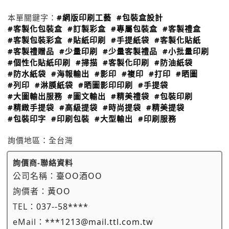
本單關鍵字：
#網版印刷工藝
#包裝盒設計
#客製化包裝盒
#訂製彩盒
#專屬包裝盒
#客製禮盒
#客製包裝彩盒
#貼紙印刷
#手提紙袋
#客製化貼紙
#客製禮贈品
#少量印刷
#少量客製禮品
#小批量印刷
#個性化貼紙印刷
#掃描
#客製化印刷
#防油紙袋
#防水紙袋
#海報輸出
#影印
#複印
#打印
#晒圖
#列印
#淋膜紙袋
#晒圖影印印刷
#手提袋
#大圖輸出服務
#圖文輸出
#精美禮袋
#包裝印刷
#精緻手提袋
#高級提袋
#時尚提袋
#精美提袋
#包裝印字
#印刷包裝
#大型輸出
#印刷服務
詢價地區：
全台灣
詢價商-聯絡資料
公司名稱：
臺OO酒OO
詢價者：
黃OO
TEL：
037--58****
eMail：
***1213@mail.ttl.com.tw