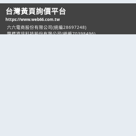
台灣黃頁詢價平台
https://www.web66.com.tw
六六電商股份有限公司(統編28697248)
際標資訊科技股份有限公司(統編70398496)
熱門服務
企業服務
幫助
找服務
付費服務
客服中心
找產品
加入我們
服務條款/隱私權
政策
產業資訊
管理中心
要報價
要詢價
聯名網站
六六工商服務網
六六工商詢價服務網