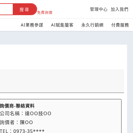
管理中心
加入我們
搜尋
免費詢價
AI業務參謀
AI賦能獵客
永久行銷網
付費服務
詢價商-聯絡資料
公司名稱：
達OO技OO
詢價者：
陳OO
TEL：
0973-35****