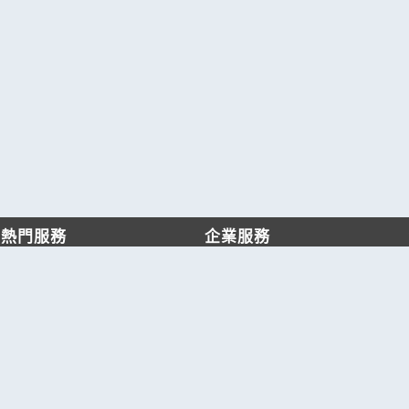
熱門服務
企業服務
找服務
付費服務
找產品
加入我們
產業資訊
管理中心
要報價
要詢價