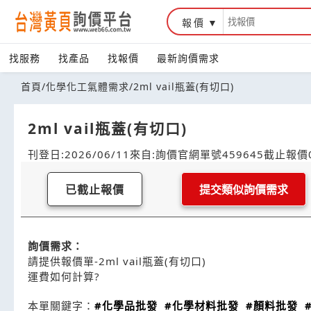
報價
找服務
找產品
找報價
最新詢價需求
首頁
/
化學化工氣體需求
/
2ml vail瓶蓋(有切口)
2ml vail瓶蓋(有切口)
刊登日:2026/06/11
來自:詢價官網
單號459645
截止報價0
已截止報價
提交類似詢價需求
詢價需求：
請提供報價單-2ml vail瓶蓋(有切口)
運費如何計算?
本單關鍵字：
#化學品批發
#化學材料批發
#顏料批發