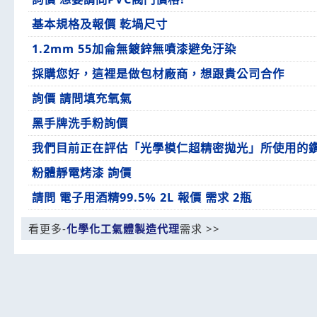
基本規格及報價 乾堝尺寸
1.2mm 55加侖無鍍鋅無噴漆避免汙染
採購您好，這裡是做包材廠商，想跟貴公司合作
詢價 請問填充氧氣
黑手牌洗手粉詢價
我們目前正在評估「光學模仁超精密拋光」所使用的
粉體靜電烤漆 詢價
請問 電子用酒精99.5% 2L 報價 需求 2瓶
看更多-
化學化工氣體製造代理
需求 >>