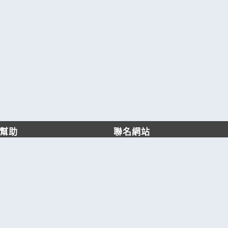
幫助
聯名網站
客服中心
六六工商服務網
服務條款/隱私權政策
六六工商詢價服務網
JB產品網
六六黃頁
台灣黃頁｜求報價