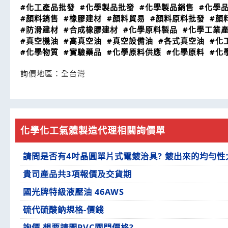
#化工產品批發
#化學製品批發
#化學製品銷售
#化學
#顏料銷售
#橡膠建材
#顏料貿易
#顏料原料批發
#顏
#防滑建材
#合成橡膠建材
#化學原料製品
#化學工業
#真空機油
#高真空油
#真空設備油
#各式真空油
#化
#化學物質
#實驗藥品
#化學原料供應
#化學原料
#化
詢價地區：
全台灣
化學化工氣體製造代理相關詢價單
請問是否有4吋晶圓單片式電鍍治具? 鍍出來的均勻性
貴司產品共3項報價及交貨期
國光牌特級液壓油 46AWS
硫代硫酸鈉規格-價錢
詢價 想要請問PVC閥門價格?