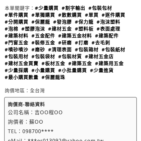
本單關鍵字：
#少量購買
#割字輸出
#包裝包材
#單件購買
#單獨購買
#散數購買
#單買
#逐件購買
#分開購買
#保麗龍
#發泡膠
#保力龍
#泡沫塑料
#泡棉
#塑膠泡沫
#建材五金
#塑料板
#表面處理
#建築材料
#五金配件
#建築五金材料
#建築配件
#門窗五金
#裝修五金
#研磨
#打磨
#去毛刺
#噴砂噴沙
#磨砂
#清理表面
#包裝箱材
#包裝紙材
#包裝用材
#包裝袋材
#包裝材質
#建材五金店
#建材五金買賣
#板材五金
#建築五金
#建築用五金
#少量採購
#小量購買
#小批量購買
#少量進貨
#最小購買數量
#保麗龍珠
詢價地區：
全台灣
詢價商-聯絡資料
公司名稱：
吉OO程OO
詢價者：
蘇OO
TEL：
098700****
eMail：
***er013092@yahoo.com.tw