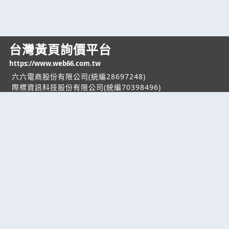
台灣黃頁詢價平台
https://www.web66.com.tw
六六電商股份有限公司(統編28697248)
際標資訊科技股份有限公司(統編70398496)
熱門服務
企業服務
幫助
找服務
付費服務
客服中心
找產品
加入我們
服務條款/隱私權
政策
產業資訊
管理中心
要報價
要詢價
聯名網站