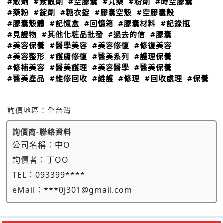
#散劑
#素散劑
#空膠囊
#丸藥
#粉劑
#時空膠囊
#藥粉
#錠劑
#糖衣錠
#膠囊空殼
#空膠囊殼
#膠囊殼體
#記憶盒
#回憶箱
#膠囊材料
#記錄瓶
#見證物
#其他化粧品批發
#過去的信
#膠囊
#美容保養
#醫學美容
#美容修復
#修復美容
#美容整形
#護膚修復
#醫美系列
#護理保養
#修補美容
#醫美護理
#美容醫學
#醫美保養
#醫美產品
#維修回收
#維護
#修理
#回收處理
#保養
詢價地區：
全台灣
詢價商-聯絡資料
公司名稱：
中O
詢價者：
丁OO
TEL：
093399****
eMail：
***0j301@gmail.com