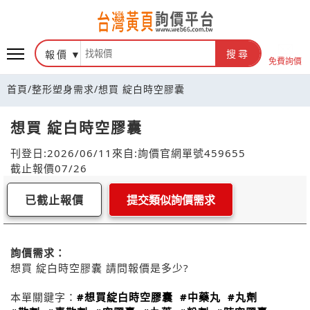
報價
搜尋
免費詢價
首頁
/
整形塑身需求
/
想買 綻白時空膠囊
想買 綻白時空膠囊
刊登日:2026/06/11
來自:詢價官網
單號459655
截止報價07/26
已截止報價
提交類似詢價需求
詢價需求：
想買 綻白時空膠囊 請問報價是多少?
本單關鍵字：
#想買綻白時空膠囊
#中藥丸
#丸劑