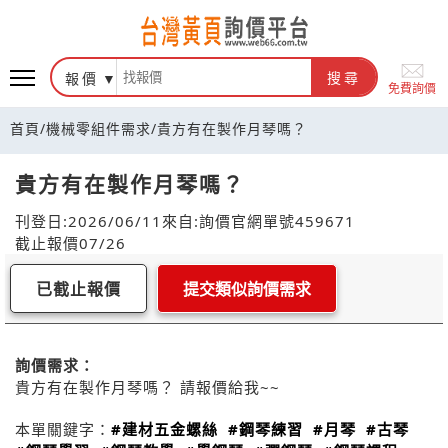
報價
搜尋
免費詢價
首頁
/
機械零組件需求
/
貴方有在製作月琴嗎？
貴方有在製作月琴嗎？
刊登日:2026/06/11
來自:詢價官網
單號459671
截止報價07/26
已截止報價
提交類似詢價需求
詢價需求：
貴方有在製作月琴嗎？ 請報價給我~~
本單關鍵字：
#建材五金螺絲
#鋼琴練習
#月琴
#古琴