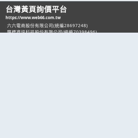
台灣黃頁詢價平台
https://www.web66.com.tw
六六電商股份有限公司(統編28697248)
際標資訊科技股份有限公司(統編70398496)
熱門服務
企業服務
幫助
找服務
付費服務
客服中心
找產品
加入我們
服務條款/隱私權
政策
產業資訊
管理中心
要報價
要詢價
聯名網站
六六工商服務網
六六工商詢價服務網