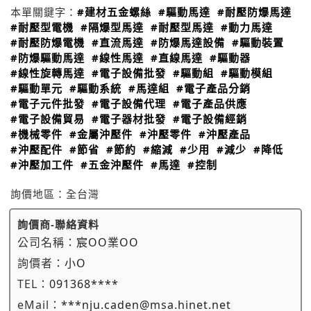
本單關鍵字：
#建材五金螺絲
#驅動馬達
#耐壓防爆馬達
#耐壓型電機
#隔爆型馬達
#耐壓型馬達
#動力馬達
#耐壓防爆電機
#直流馬達
#防爆馬達設備
#驅動裝置
#防爆驅動馬達
#線性馬達
#直線馬達
#驅動器
#線性旋轉馬達
#電子設備批發
#驅動組
#驅動模組
#驅動單元
#驅動系統
#馬達組
#電子產品分銷
#電子元件批發
#電子設備代理
#電子產品供應
#電子設備貿易
#電子器材批發
#電子設備經銷
#機械零件
#金屬沖壓件
#沖壓零件
#沖壓產品
#沖壓配件
#節省
#節約
#縮減
#少用
#減少
#降低
#沖壓加工件
#五金沖壓件
#馬達
#控制
詢價地區：
全台灣
詢價商-聯絡資料
公司名稱：
宸OO業OO
詢價者：
小O
TEL：
091368****
eMail：
***nju.caden@msa.hinet.net