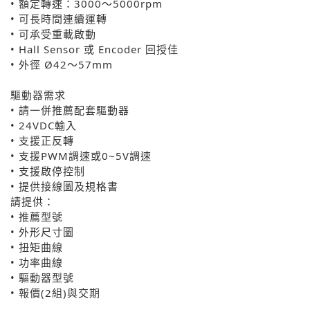
• 額定轉速：3000～5000rpm
• 可長時間連續運轉
• 可承受重載啟動
• Hall Sensor 或 Encoder 回授佳
• 外徑 Ø42～57mm
驅動器需求
• 請一併推薦配套驅動器
• 24VDC輸入
• 支援正反轉
• 支援PWM調速或0~5V調速
• 支援啟停控制
• 提供接線圖及規格書
請提供：
• 推薦型號
• 外形尺寸圖
• 扭矩曲線
• 功率曲線
• 驅動器型號
• 報價(2組)與交期