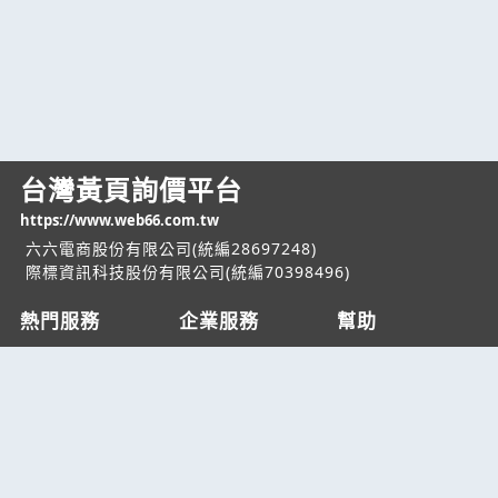
台灣黃頁詢價平台
https://www.web66.com.tw
六六電商股份有限公司(統編28697248)
際標資訊科技股份有限公司(統編70398496)
熱門服務
企業服務
幫助
找服務
付費服務
客服中心
找產品
加入我們
服務條款/隱私權
政策
產業資訊
管理中心
要報價