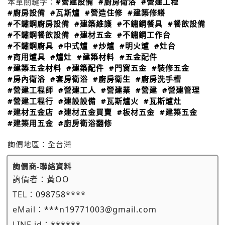
本單關鍵字：
#營建設備
#廚房衛浴
#營建工程
#廚房設備
#瓦斯爐
#營造住修
#建築修繕
#不鏽鋼廚房設備
#建築維護
#不鏽鋼餐具
#餐飲設備
#不鏽鋼餐飲設備
#建材五金
#不鏽鋼工作台
#不鏽鋼廚具
#中式爐
#炒爐
#明火爐
#灶台
#商用爐具
#爐灶
#建築材料
#五金配件
#建築五金材料
#建築配件
#門窗五金
#裝修五金
#房內衛浴
#套房衛浴
#廚房衛生
#廚房洗手槽
#營建工程師
#營建工人
#營建業
#營建
#營建管理
#營建工程行
#建設設備
#瓦斯爐火
#瓦斯爐灶
#建材五金店
#建材五金買賣
#板材五金
#建築五金
#建築用五金
#廚房衛浴翻修
詢價地區：
全台灣
詢價商-聯絡資料
詢價者：
黃OO
TEL：
098758****
eMail：
***n19771003@gmail.com
LINE id：
******