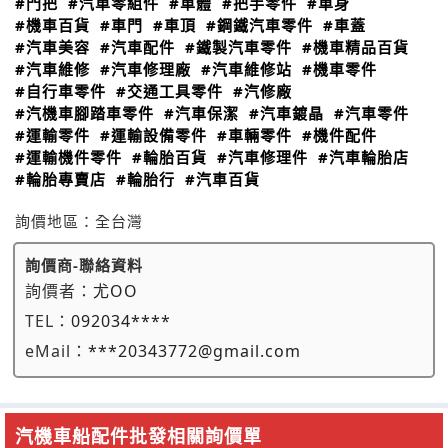
#門把
#汽車零組件
#車體
#把手零件
#車身
#機車百貨
#車門
#車頂
#鋼鐵汽車零件
#車蓋
#汽車美容
#汽車配件
#鐵製汽車零件
#機車精品百貨
#汽車維修
#汽車修理廠
#汽車維修站
#機車零件
#自行車零件
#交通工具零件
#汽修廠
#汽機車腳踏車零件
#汽車保潔
#汽車鍍晶
#汽車零件
#運輸零件
#運輸設備零件
#車輛零件
#機件配件
#運輸機件零件
#輪胎百貨
#汽車修理件
#汽車輪胎店
#輪胎專賣店
#輪胎行
#汽車百貨
詢價地區：
全台灣
詢價商-聯絡資料
詢價者：
尤OO
TEL：
092034****
eMail：
***20343772@gmail.com
汽機車船配件批發相關詢價單