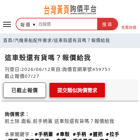
報價
搜尋
免費詢價
首頁
/
汽機車船配件需求
/
這車殼還有貨嗎？報價給我
這車殼還有貨嗎？報價給我
刊登日:2026/06/12
來自:詢價官網
單號459751
截止報價07/27
已截止報價
提交類似詢價需求
詢價需求：
前土除.面板.前手柄蓋 這車殼還有貨嗎？報價給我
本單關鍵字：
#手柄蓋
#車殼
#手柄
#握把
#拉手