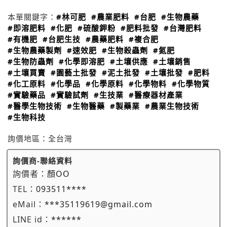
本單關鍵字：
#林可肥
#農業肥料
#台肥
#生物農藥
#即溶肥料
#化肥
#硫酸鉀粉
#肥料批發
#台灣肥料
#有機肥
#台肥生技
#農藥肥料
#複合肥
#生物農藥製劑
#速效肥
#生物殺蟲劑
#氮肥
#生物防蟲劑
#化學即溶肥
#土壤供應
#土壤銷售
#土壤買賣
#園藝土批發
#泥土批發
#土壤批發
#肥料
#化工原料
#化學品
#化學原料
#化學物料
#化學物質
#實驗藥品
#實驗試劑
#生技業
#醫療器材產業
#醫學生物技術
#生物醫藥
#製藥業
#農業生物技術
#生物科技
詢價地區：
全台灣
詢價商-聯絡資料
詢價者：
顏OO
TEL：
093511****
eMail：
***35119619@gmail.com
LINE id：
******