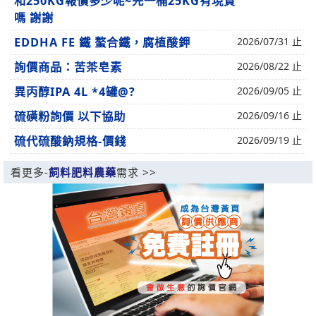
和250KG報價多少呢~先一桶25KG有現貨
嗎 謝謝
EDDHA FE 鐵 螯合鐵，腐植酸鉀
2026/07/31 止
詢價商品：苦茶皂素
2026/08/22 止
異丙醇IPA 4L *4罐@?
2026/09/05 止
硫磺粉詢價 以下協助
2026/09/16 止
硫代硫酸鈉規格-價錢
2026/09/19 止
看更多-
飼料肥料農藥
需求 >>