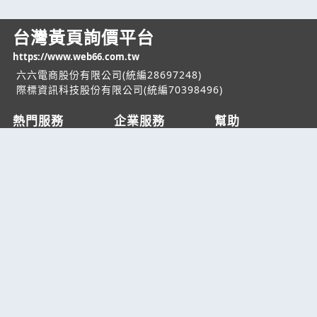
台灣黃頁詢價平台
https://www.web66.com.tw
六六電商股份有限公司(統編28697248)
際標資訊科技股份有限公司(統編70398496)
熱門服務
企業服務
幫助
找服務
付費服務
客服中心
找產品
加入我們
服務條款/隱私權
政策
產業資訊
管理中心
要報價
要詢價
聯名網站
六六工商服務網
六六工商詢價服務網