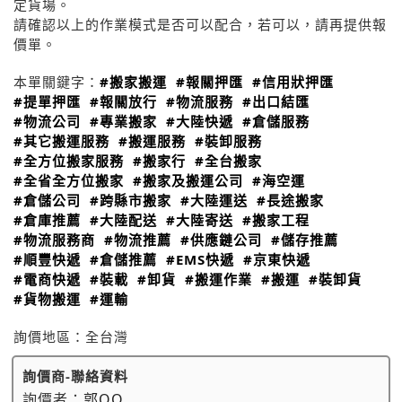
定貨場。
請確認以上的作業模式是否可以配合，若可以，請再提供報
價單。
本單關鍵字：
#搬家搬運
#報關押匯
#信用狀押匯
#提單押匯
#報關放行
#物流服務
#出口結匯
#物流公司
#專業搬家
#大陸快遞
#倉儲服務
#其它搬運服務
#搬運服務
#裝卸服務
#全方位搬家服務
#搬家行
#全台搬家
#全省全方位搬家
#搬家及搬運公司
#海空運
#倉儲公司
#跨縣市搬家
#大陸運送
#長途搬家
#倉庫推薦
#大陸配送
#大陸寄送
#搬家工程
#物流服務商
#物流推薦
#供應鏈公司
#儲存推薦
#順豐快遞
#倉儲推薦
#EMS快遞
#京東快遞
#電商快遞
#裝載
#卸貨
#搬運作業
#搬運
#裝卸貨
#貨物搬運
#運輸
詢價地區：
全台灣
詢價商-聯絡資料
詢價者：
郭OO