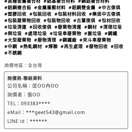
#異種金屬複合材
#鋁基複合材料
#鋼鋁複合材料
#鋁鋼複合板
#金屬層壓材料
#鋁鋼雙金屬
#中古傢俱
#塑膠回收
#包裝回收
#包裝材料回收
#樂居中古傢俱
#包裝廢棄物回收
#包裝物回收
#古董傢俱
#包材回收
#垃圾清運
#回收傢俱
#廢棄物清運
#鋼材
#清理垃圾
#倒垃圾
#處理垃圾
#垃圾車廢棄物
#搬垃圾
#鋼鐵
#大型廢棄物
#廢物清理
#鋼鐵廠
#夾斗車廢棄物
#中鋼
#熱軋鋼材
#燁聯
#再生處理
#廢物回收
#回收
#不銹鋼
詢價地區：
全台灣
詢價商-聯絡資料
公司名稱：
匡OO內OO
詢價者：
張OO
TEL：
093383****
eMail：
***geet543@gmail.com
LINE id：
******