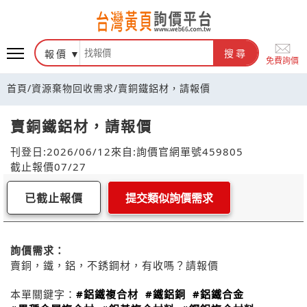
報價
搜尋
免費詢價
首頁
/
資源棄物回收需求
/
賣銅鐵鋁材，請報價
賣銅鐵鋁材，請報價
刊登日:2026/06/12
來自:詢價官網
單號459805
截止報價07/27
已截止報價
提交類似詢價需求
詢價需求：
賣銅，鐵，鋁，不銹鋼材，有收嗎？請報價
本單關鍵字：
#鋁鐵複合材
#鐵鋁銅
#鋁鐵合金