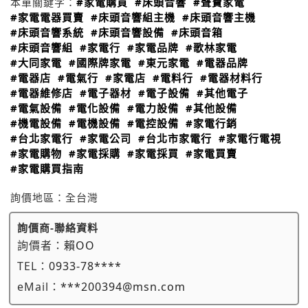
本單關鍵字：
#家電購買
#床頭音響
#聲寶家電
#家電電器買賣
#床頭音響組主機
#床頭音響主機
#床頭音響系統
#床頭音響設備
#床頭音箱
#床頭音響組
#家電行
#家電品牌
#歌林家電
#大同家電
#國際牌家電
#東元家電
#電器品牌
#電器店
#電氣行
#家電店
#電料行
#電器材料行
#電器維修店
#電子器材
#電子設備
#其他電子
#電氣設備
#電化設備
#電力設備
#其他設備
#機電設備
#電機設備
#電控設備
#家電行銷
#台北家電行
#家電公司
#台北市家電行
#家電行電視
#家電購物
#家電採購
#家電採買
#家電買賣
#家電購買指南
詢價地區：
全台灣
詢價商-聯絡資料
詢價者：
賴OO
TEL：
0933-78****
eMail：
***200394@msn.com