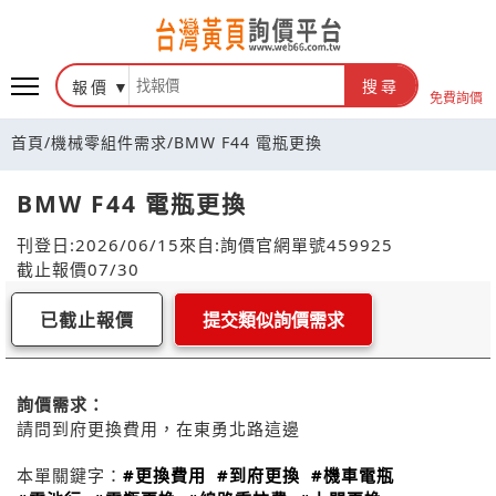
報價
搜尋
免費詢價
首頁
/
機械零組件需求
/
BMW F44 電瓶更換
BMW F44 電瓶更換
刊登日:2026/06/15
來自:詢價官網
單號459925
截止報價07/30
已截止報價
提交類似詢價需求
詢價需求：
請問到府更換費用，在東勇北路這邊
本單關鍵字：
#更換費用
#到府更換
#機車電瓶