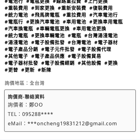
#電池行
#電瓶更換
#線路重拉費
#上門更換
#重裝費用
#到家更換
#重新安裝費
#復裝費用
#統力電池
#飛馬牌電瓶
#重拉費用
#汽車電池行
#電瓶行
#更換汽車電池
#車用電池
#更換車用電瓶
#汽車換電瓶
#車輛電瓶更換
#車用電池更換
#統力電瓶
#更換車輛電池
#電瓶
#台灣湯淺電池
#湯淺電池
#電子設備批發
#台灣電池
#電子器材
#電子產品分銷
#電子元件批發
#電子設備代理
#其他電子
#電子產品供應
#電子設備貿易
#電子器材批發
#電子設備經銷
#其他設備
#更換
#更替
#更新
#新陳
詢價地區：
全台灣
詢價商-聯絡資料
詢價者：
鄭OO
TEL：
095288****
eMail：
***oncheng19831212@gmail.com