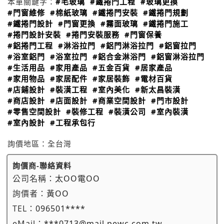
本單關鍵字：
#毛玻璃
#鐵捲門工程
#玻璃更換
#門窗維修
#棉紙玻璃
#鐵捲門安裝
#鐵捲門規劃
#鐵捲門設計
#門窗更換
#霧面玻璃
#鐵捲門施工
#捲門設計安裝
#捲門安裝服務
#門窗保養
#鋁捲門工程
#淋浴拉門
#鋁門淋浴拉門
#鋁窗拉門
#浴室鋁門
#浴室拉門
#鋁合金淋浴門
#鋁窗淋浴拉門
#生活用品
#家用產品
#五金百貨
#居家產品
#家用物品
#家居配件
#家居裝飾
#電材百貨
#店鋪設計
#裝潢工程
#室內美化
#新太昌裝潢
#商店設計
#店面設計
#商業空間設計
#門市設計
#零售空間設計
#裝修工程
#裝潢公司
#室內裝潢
#室內設計
#工程承包行
詢價地區：
全台灣
詢價商-聯絡資料
公司名稱：
太OO電OO
詢價者：
黃OO
TEL：
096501****
eMail：
***0713@mail.pewc.com.tw