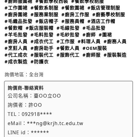
#廚師服圍裙
#餐飲學校西裝
#餐飲學校制服
#工作圍裙
#餐飲系制服
#餐飲圍裙
#飯店管理制服
#廚房圍裙
#服務業制服
#廚房工作服
#廚藝學校制服
#毛織品批發
#飯店帽子
#服務員帽
#酒店工作帽
#餐飲帽
#飯店服裝帽
#毛線批發
#毛品批發
#羊毛批發
#毛料批發
#毛紗批發
#廚師
#圍裙
#廚房人員
#成衣代工
#工作服
#料理人員
#廚務人員
#烹飪人員
#廚房助手
#餐飲人員
#OEM服裝
#代工成衣
#服裝代工
#服飾代工
#廚師服
#服裝製造
#成衣製造
#防護衣
詢價地區：
全台灣
詢價商-聯絡資料
公司名稱：
臺OO立OO
詢價者：
許OO
TEL：
092918****
eMail：
***ng@krjh.tc.edu.tw
LINE id：
******