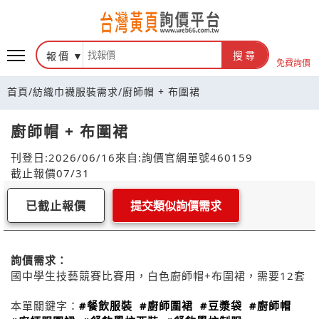
報價
搜尋
免費詢價
首頁
/
紡織巾襪服裝需求
/
廚師帽 + 布圍裙
廚師帽 + 布圍裙
刊登日:2026/06/16
來自:詢價官網
單號460159
截止報價07/31
已截止報價
提交類似詢價需求
詢價需求：
國中學生技藝競賽比賽用，白色廚師帽+布圍裙，需要12套
本單關鍵字：
#餐飲服裝
#廚師圍裙
#豆漿袋
#廚師帽