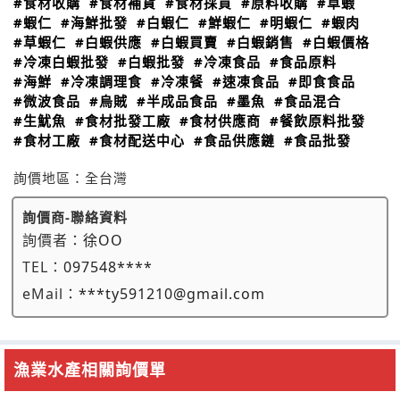
#食材收購
#食材補貨
#食材採買
#原料收購
#草蝦
#蝦仁
#海鮮批發
#白蝦仁
#鮮蝦仁
#明蝦仁
#蝦肉
#草蝦仁
#白蝦供應
#白蝦買賣
#白蝦銷售
#白蝦價格
#冷凍白蝦批發
#白蝦批發
#冷凍食品
#食品原料
#海鮮
#冷凍調理食
#冷凍餐
#速凍食品
#即食食品
#微波食品
#烏賊
#半成品食品
#墨魚
#食品混合
#生魷魚
#食材批發工廠
#食材供應商
#餐飲原料批發
#食材工廠
#食材配送中心
#食品供應鏈
#食品批發
詢價地區：
全台灣
詢價商-聯絡資料
詢價者：
徐OO
TEL：
097548****
eMail：
***ty591210@gmail.com
漁業水產相關詢價單