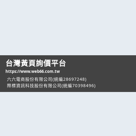
台灣黃頁詢價平台
https://www.web66.com.tw
六六電商股份有限公司(統編28697248)
際標資訊科技股份有限公司(統編70398496)
熱門服務
企業服務
幫助
找服務
付費服務
客服中心
找產品
加入我們
服務條款/隱私權
政策
產業資訊
管理中心