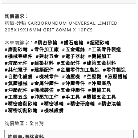
詢價需求：
詢價-砂輪 CARBORUNDUM UNIVERSAL LIMITED
205X19X16MM GRIT 80MM X 10PCS
本單關鍵字：
#精密砂輪
#鑽石磨輪
#超硬砂輪
#磨削砂輪
#零件加工廠
#五金螺絲
#工業零件製造
#機械零組件
#建材五金
#電子器材
#機械加工
#液壓元件
#建築材料
#五金配件
#建築五金材料
#其他電子
#建築配件
#金屬零件加工製造
#零件製造
#自動化設備
#機械零件
#油壓機
#空壓機
#液壓機械
#氣壓機械
#金屬沖壓件
#沖壓零件
#沖壓產品
#沖壓配件
#機械裝備
#五金沖壓件
#機械工具
#工業五金
#沖壓加工件
#手工具
#機械五金工具
#精密磨削砂輪
#精密導輪
#精密研磨輪
#精密滾輪
#精密切割砂輪
#機械設備
詢價地區：
全台灣
詢價商-聯絡資料