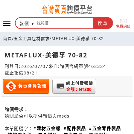
報價
搜尋
免費詢價
首頁
/
五金工具包材需求
/
METAFLUX-美德孚 70-82
METAFLUX-美德孚 70-82
刊登日:2026/07/07
來自:詢價官網
單號462324
截止報價08/21
線上付費報價
黃頁會員報價
金額：NT300
詢價需求：
請問是否可以提供報價與msds
本單關鍵字：
#建材五金螺
#配件製品
#五金零件製品