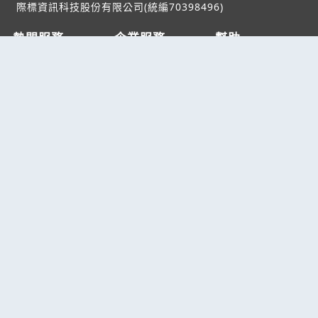
際標資訊科技股份有限公司(統編70398496)
熱門服務
企業服務
幫助
找服務
付費服務
客服中心
找產品
加入我們
服務條款/隱私權
政策
產業資訊
管理中心
要報價
要詢價
聯名網站
六六工商服務網
六六工商詢價服務網
JB產品網
六六黃頁
台灣黃頁｜求報價
B2BKO
BNI夥伴引薦網