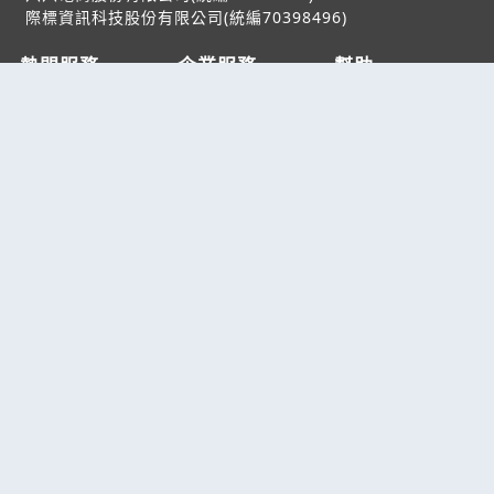
際標資訊科技股份有限公司(統編70398496)
熱門服務
企業服務
幫助
找服務
付費服務
客服中心
找產品
加入我們
服務條款/隱私權
政策
產業資訊
管理中心
要報價
要詢價
聯名網站
六六工商服務網
六六工商詢價服務網
JB產品網
六六黃頁
台灣黃頁｜求報價
B2BKO
BNI夥伴引薦網