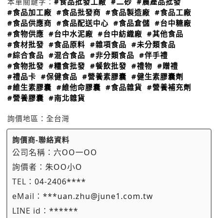
本單關鍵字：
#食品批發工廠
#二砂
#農產品批發
#食品加工廠
#食品批發商
#食品製造廠
#食品工廠
#食品供應商
#食品配送中心
#食品倉儲
#台中糖廠
#食物供應
#台中水泥廠
#台中紡織廠
#其他食品
#食材批發
#食品原料
#雜項食品
#未分類食品
#綜合食品
#混合食品
#非分類食品
#伴手禮
#食物批發
#糧食批發
#餐飲批發
#禮物
#贈禮
#禮品卡
#保健食品
#營養素膠囊
#健生素膠囊劑
#維生素膠囊
#維他命膠囊
#食品雜貨
#營養補充劑
#營養膠囊
#南北雜貨
詢價地區：
全台灣
詢價商-聯絡資料
公司名稱：
六OO一OO
詢價者：
朱OO小O
TEL：
04-2406****
eMail：
***uan.zhu@june1.com.tw
LINE id：
******