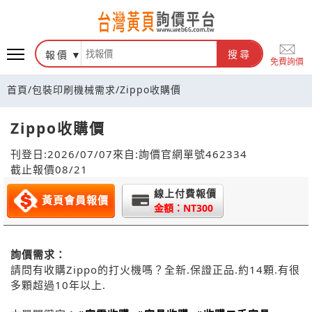
報價
搜尋
免費詢價
首頁
/
包裝印刷機械需求
/
Zippo收購價
Zippo收購價
刊登日:2026/07/07
來自:詢價官網
單號462334
截止報價08/21
線上付費報價
黃頁會員報價
金額：NT300
詢價需求：
請問有收購Zippo的打火機嗎？全新.保證正品.約14顆.有很
多顆超過10年以上.