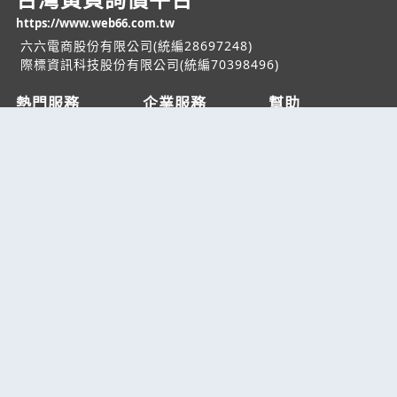
https://www.web66.com.tw
六六電商股份有限公司(統編28697248)
際標資訊科技股份有限公司(統編70398496)
熱門服務
企業服務
幫助
找服務
付費服務
客服中心
找產品
加入我們
服務條款/隱私權
政策
產業資訊
管理中心
要報價
要詢價
聯名網站
六六工商服務網
六六工商詢價服務網
JB產品網
六六黃頁