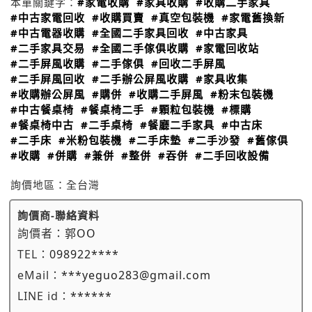
本單關鍵字：
#家電收購
#家具收購
#收購二手家具
#中古家電回收
#收購買賣
#真空包裝機
#家電舊換新
#中古電器收購
#全國二手家具回收
#中古家具
#二手家具交易
#全國二手傢俱收購
#家電回收站
#二手屏風收購
#二手傢俱
#回收二手屏風
#二手屏風回收
#二手辦公屏風收購
#家具收集
#收購辦公屏風
#購併
#收購二手屏風
#粉末包裝機
#中古餐桌椅
#餐桌椅二手
#顆粒包裝機
#標購
#餐桌椅中古
#二手桌椅
#餐廳二手家具
#中古床
#二手床
#米粉包裝機
#二手床墊
#二手沙發
#舊傢俱
#收購
#併購
#兼併
#整併
#吞併
#二手回收設備
詢價地區：
全台灣
詢價商-聯絡資料
詢價者：
郭OO
TEL：
098922****
eMail：
***yeguo283@gmail.com
LINE id：
******