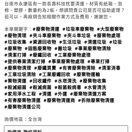
台南市永康區有一款長壽科技枕要清運，材質有紙箱、泡
棉、塑膠，數量約為2板，想請問貴公司是否可協助處理？
若可以，再麻煩告知相關作業方式及費用，謝謝您。
本單關鍵字：
#廢棄物清運
#垃圾車廢棄物
#大型廢棄物
#廢物清理
#夾斗車廢棄物
#夾斗車垃圾
#廢棄物處理
#垃圾收集
#資源回收物
#生活垃圾
#清運垃圾
#垃圾
#廢棄物
#固態廢棄物
#搬垃圾
#事業廢棄物清除
#清潔打掃
#廢鐵回收
#工業廢棄物處理
#提供專業清潔打掃
#事業廢棄物處理
#專業打掃
#廢棄物清理
#廢鐵買賣
#有害廢棄物清除
#清潔消毒
#工業垃圾清除
#工業廢鐵回收
#廢棄物運輸
#棄物清運
#回收鐵件
#水塔清洗
#廢棄物收集
#殺滅細菌
#殺滅病菌
#殺菌殺病毒
#水管清洗
#家用淨水工程
#清運
#外運
#廢棄物清運方案
#有害廢棄物清運
#廢棄物清運商
#拆除廢棄物清運
#廢棄物清運公司
詢價地區：
全台灣