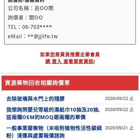
詢價商-聯絡資料
公司名稱：
呂OO際
詢價者：
閻OO
TEL：
06-703****
eMail：
**@jjlife.tw
如果您是黃頁推薦企業會員
請 登入 查看買家資訊!
資源棄物回收相關詢價單
去除玻璃與木門上的殘膠
2026/09/22 止
我想詢問嬰兒等級的濕紙巾10抽及20抽,
2026/09/22 止
這兩種OEM的MOQ跟兩種的單價
一般事業廢棄物（未吸附植物性活性碳細
2026/09/21 止
粉）清運與處置報價諮詢