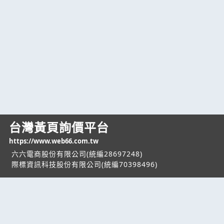
台灣黃頁詢價平台
https://www.web66.com.tw
六六電商股份有限公司(統編28697248)
際標資訊科技股份有限公司(統編70398496)
熱門服務
企業服務
幫助
找服務
付費服務
客服中心
找產品
加入我們
服務條款/隱私權