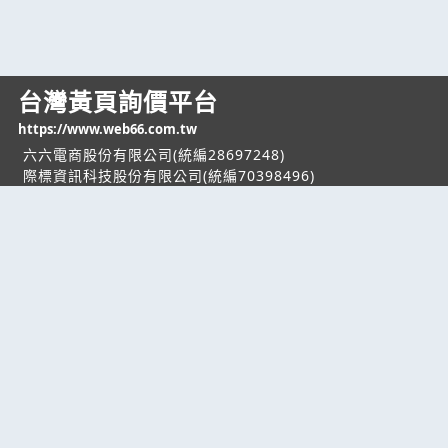
台灣黃頁詢價平台
https://www.web66.com.tw
六六電商股份有限公司(統編28697248)
際標資訊科技股份有限公司(統編70398496)
熱門服務
企業服務
幫助
找服務
付費服務
客服中心
找產品
加入我們
服務條款/隱私權
政策
產業資訊
管理中心
要報價
要詢價