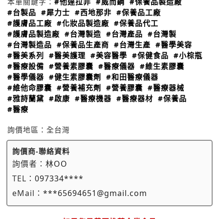
本單關鍵字：
#他達拉非
#威而鋼
#保養品製造廠
#台製品
#犀力士
#西地那非
#保養品工廠
#護膚品工廠
#化妝品製造廠
#保養品代工
#護膚品製造廠
#台灣製造
#台灣產品
#台灣製
#台灣製造品
#保養品生產商
#台灣生產
#醫學美容
#醫美系列
#醫美護理
#美容醫學
#保健食品
#小棕瓶
#醫療設備
#營養素膠囊
#醫療儀器
#維生素膠囊
#醫學儀器
#健生素膠囊劑
#和田醫療儀器
#維他命膠囊
#營養補充劑
#營養膠囊
#醫療器械
#雅詩蘭黛
#啟康
#醫療機器
#醫療器材
#保養品
#醫療
詢價地區：
全台灣
詢價商-聯絡資料
詢價者：
林OO
TEL：
097334****
eMail：
***65694651@gmail.com