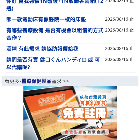
你好 幫我報價1N硫酸+1N液鹼各兩箱(12
2026/08/15 止
瓶)
哪一款電動床有像醫院一樣的床墊
2026/08/16 止
有哪些醫療設備 是否有機會以租借的方式
2026/08/16 止
合作？
酒精 有此需求 請協助報價給我
2026/08/16 止
請問是否有賣 健口くんハンディII 或 可
2026/08/16 止
以代購呢?
看更多-
醫療保健製品
需求 >>