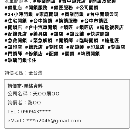
本單關鍵字：
#專業開鎖
#台中鎖匙店
#開鎖及配鎖
#鎖匙店
#開鎖服務
#鎖匠服務
#公司開鎖
#24小時開鎖
#家庭開鎖
#商業開鎖
#台中開鎖公司
#住宅開鎖
#台中換鎖
#換鎖服務
#台中市鎖匠
#開鎖店
#台中汽車開鎖
#鎖匠
#鎖匠店
#鑰匙複製店
#配鑰匙店
#鎖具店
#鎖店
#鎖匠鋪
#快速開鎖
#急救開鎖
#緊急解鎖
#開鎖師
#臨時開鎖
#鑰匙匠
#鎖印店
#鑰匙店
#刻印店
#配鎖師
#印章店
#刻章店
#門鎖師
#修鎖店
#配鎖
#開鎖
#埤頭開鎖
#玻璃門鎖卡住
詢價地區：
全台灣
詢價商-聯絡資料
公司名稱：
天OO展OO
詢價者：
黎OO
TEL：
090943****
eMail：
***n2046@gmail.com