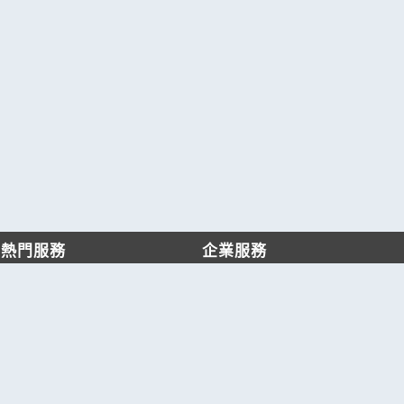
熱門服務
企業服務
找服務
付費服務
找產品
加入我們
產業資訊
管理中心
要報價