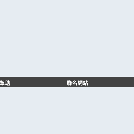
幫助
聯名網站
客服中心
六六工商服務網
服務條款/隱私權政策
六六工商詢價服務網
JB產品網
六六黃頁