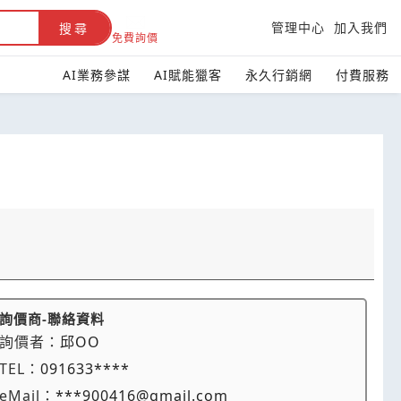
管理中心
加入我們
搜尋
免費詢價
AI業務參謀
AI賦能獵客
永久行銷網
付費服務
詢價商-聯絡資料
詢價者：
邱OO
TEL：
091633****
eMail：
***900416@gmail.com