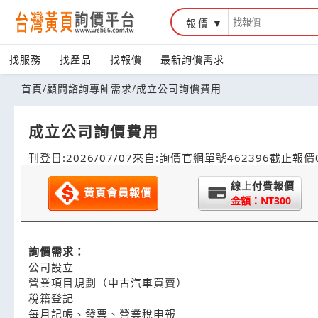
報價
找服務
找產品
找報價
最新詢價需求
首頁
/
顧問諮詢專師需求
/
成立公司詢價費用
成立公司詢價費用
刊登日:2026/07/07
來自:詢價官網
單號462396
截止報價0
線上付費報價
黃頁會員報價
金額：NT300
詢價需求：
公司設立
營業項目規劃（中古汽車買賣）
稅籍登記
每月記帳、發票、營業稅申報