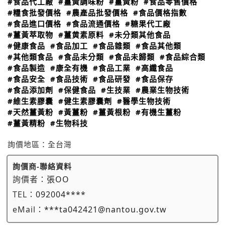
#食品代工廠
#薑黃調味粉
#薑黃粉
#食品零售價格
#糧食批發價格
#農產品批發價格
#食品價格指數
#食品進口價格
#食品流通價格
#糖果代工廠
#薑黃萃取物
#薑黄素原料
#未分類其他食品
#健康食品
#食品加工
#食品雜類
#食品其他類
#其他類食品
#食品未分類
#食品未歸類
#食品綜合類
#食品製造
#康全有機
#食品工業
#高纖食品
#食品安全
#食品技術
#食品研發
#食品保存
#食品添加劑
#保健食品
#生技業
#農業生物技術
#維生素膠囊
#健生素膠囊劑
#醫學生物技術
#天然薑黃粉
#黃薑粉
#薑黃根粉
#有機生薑粉
#薑黃精粉
#生物科技
詢價地區：
全台灣
詢價商-聯絡資料
詢價者：
張OO
TEL：
092004****
eMail：
***ta042421@nantou.gov.tw