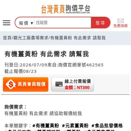
報價
搜尋
免費詢價
首頁
/
觀光工廠農場需求
/
有機薑黃粉 有此需求 請幫我
有機薑黃粉 有此需求 請幫我
刊登日:2026/07/09
來自:詢價官網
單號462565
截止報價08/23
線上付費報價
黃頁會員報價
金額：NT300
詢價需求：
有機薑黃粉 有此需求 請協助報價給我
本單關鍵字：
#有機薑黃粉
#元素薑黃粉
#食品批發價格