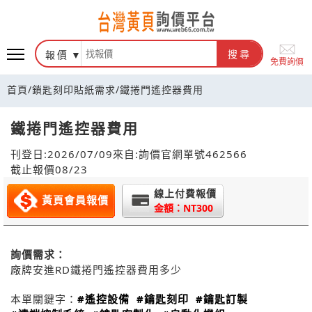
報價
搜尋
免費詢價
首頁
/
鎖匙刻印貼紙需求
/
鐵捲門遙控器費用
鐵捲門遙控器費用
刊登日:2026/07/09
來自:詢價官網
單號462566
截止報價08/23
線上付費報價
黃頁會員報價
金額：NT300
詢價需求：
廠牌安進RD鐵捲門遙控器費用多少
本單關鍵字：
#遙控設備
#鑰匙刻印
#鑰匙訂製