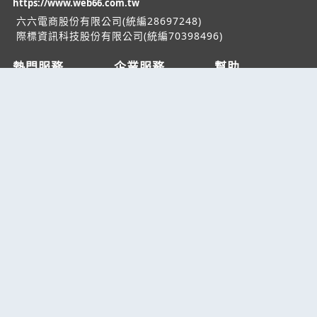
https://www.web66.com.tw
六六電商股份有限公司(統編28697248)
際標資訊科技股份有限公司(統編70398496)
熱門服務
企業服務
幫助
找服務
付費服務
客服中心
找產品
加入我們
服務條款/隱私權
政策
產業資訊
管理中心
要報價
要詢價
聯名網站
六六工商服務網
六六工商詢價服務網
JB產品網
六六黃頁
台灣黃頁｜求報價
B2BKO