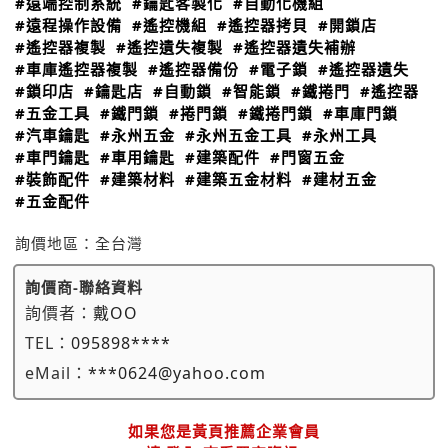
#遠端控制系統
#鑰匙客製化
#自動化機組
#遠程操作設備
#遙控機組
#遙控器拷貝
#開鎖店
#遙控器複製
#遙控遺失複製
#遙控器遺失補辦
#車庫遙控器複製
#遙控器備份
#電子鎖
#遙控器遺失
#鎖印店
#鑰匙店
#自動鎖
#智能鎖
#鐵捲門
#遙控器
#五金工具
#鐵門鎖
#捲門鎖
#鐵捲門鎖
#車庫門鎖
#汽車鑰匙
#永州五金
#永州五金工具
#永州工具
#車門鑰匙
#車用鑰匙
#建築配件
#門窗五金
#裝飾配件
#建築材料
#建築五金材料
#建材五金
#五金配件
詢價地區：
全台灣
詢價商-聯絡資料
詢價者：
戴OO
TEL：
095898****
eMail：
***0624@yahoo.com
如果您是黃頁推薦企業會員