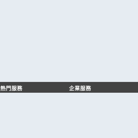
熱門服務
企業服務
找服務
付費服務
找產品
加入我們
產業資訊
管理中心
要報價