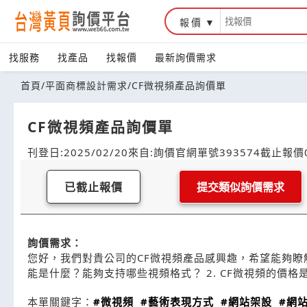
報價
找服務
找產品
找報價
最新詢價需求
首頁
/
平面商標設計需求
/
CF微視頻產品詢價單
CF微視頻產品詢價單
刊登日:2025/02/20
來自:詢價官網
單號393574
截止報價0
已截止報價
提交類似詢價需求
詢價需求：
您好，我們對貴公司的CF微視頻產品感興趣，希望能夠瞭解
能是什麼？能夠支持哪些視頻格式？ 2. CF微視頻的價
本單關鍵字：
#微視頻
#藝術表現方式
#網站架設
#網