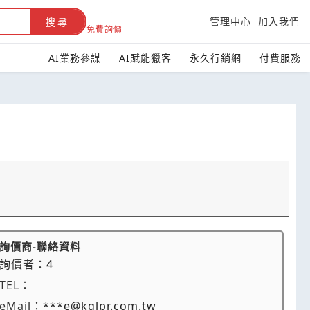
管理中心
加入我們
搜尋
免費詢價
AI業務參謀
AI賦能獵客
永久行銷網
付費服務
詢價商-聯絡資料
詢價者：
4
TEL：
eMail：
***e@kglpr.com.tw