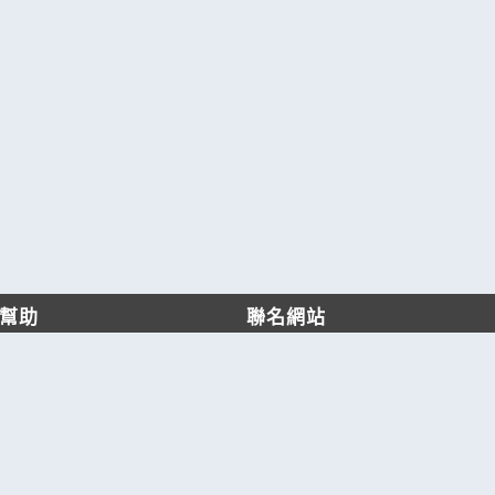
幫助
聯名網站
客服中心
六六工商服務網
服務條款/隱私權政策
六六工商詢價服務網
JB產品網
六六黃頁