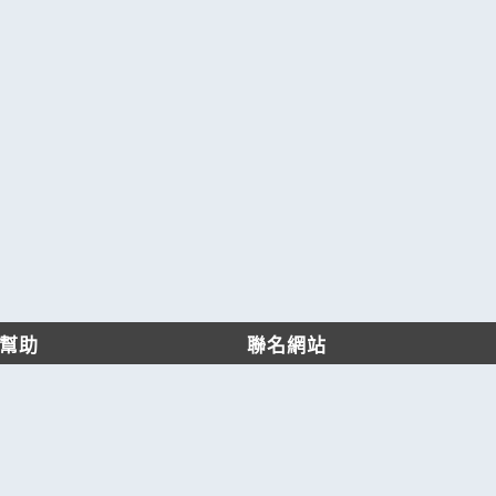
幫助
聯名網站
客服中心
六六工商服務網
服務條款/隱私權政策
六六工商詢價服務網
JB產品網