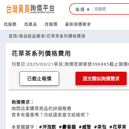
報價
找服務
找產品
找報價
最新詢價需求
首頁
/
食品飲品需求
/
花草茶系列價格費用
花草茶系列價格費用
刊登日:2025/03/21
來自:詢價官網
單號396885
截止報價0
已截止報價
提交類似詢價需求
詢價需求：
詢問店家購買商品的詳細報價
買多有優惠嗎？月結還是當次結帳呢？
本單關鍵字：
#沖泡飲
#麝香貓
#威智
#茶包
#花草茶