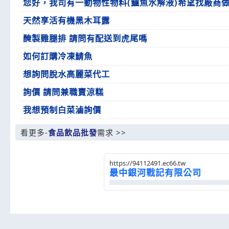
您好，我司有一動物性物料(鱸魚水解液)希望找廠商
天然享活有機黑木耳露
醃製雞腿排 請問有配送到虎尾嗎
如何訂購冷凍鯖魚
想詢問脫水高麗菜代工
詢價 請問兼職賣涼糕
我想預制白菜滷詢價
看更多-
食品飲品批發
需求 >>
https://94112491.ec66.tw
最中銀河戰記有限公司