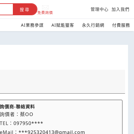
管理中心
加入我們
搜尋
免費詢價
AI業務參謀
AI賦能獵客
永久行銷網
付費服務
詢價商-聯絡資料
詢價者：
蔡OO
TEL：
097950****
eMail：
***925320413@gmail.com