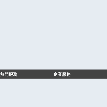
熱門服務
企業服務
找服務
付費服務
找產品
加入我們
產業資訊
管理中心