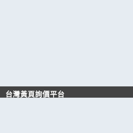
台灣黃頁詢價平台
https://www.web66.com.tw
六六電商股份有限公司(統編28697248)
際標資訊科技股份有限公司(統編70398496)