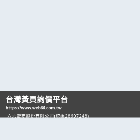
台灣黃頁詢價平台
https://www.web66.com.tw
六六電商股份有限公司(統編28697248)
際標資訊科技股份有限公司(統編70398496)
熱門服務
企業服務
幫助