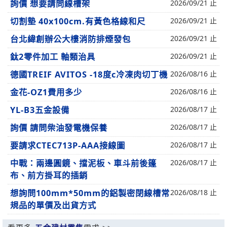
詢價 想要請問線槽架
2026/09/21 止
切割墊 40x100cm.有黃色格線和尺
2026/09/21 止
台北緯創辦公大樓消防排煙發包
2026/09/21 止
鈦2零件加工 軸類治具
2026/09/21 止
德國TREIF AVITOS -18度c冷凍肉切丁機
2026/08/16 止
金花-OZ1費用多少
2026/08/16 止
YL-B3五金設備
2026/08/17 止
詢價 請問柴油發電機保養
2026/08/17 止
要請求CTEC713P-AAA接線圖
2026/08/17 止
中戰：兩邊圓鏡、擋泥板、車斗前後篷
2026/08/17 止
布、前方掛耳的插銷
想詢問100mm*50mm的鋁製密閉線槽常
2026/08/18 止
規品的單價及出貨方式