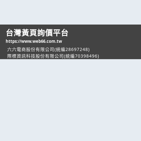
台灣黃頁詢價平台
https://www.web66.com.tw
六六電商股份有限公司(統編28697248)
際標資訊科技股份有限公司(統編70398496)
熱門服務
企業服務
幫助
找服務
付費服務
客服中心
找產品
加入我們
服務條款/隱私權
政策
產業資訊
管理中心
要報價
要詢價