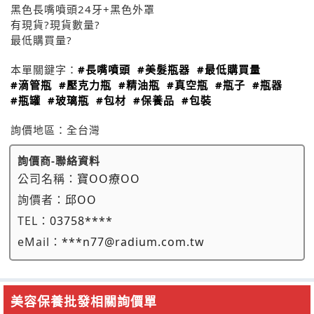
黑色長嘴噴頭24牙+黑色外罩
有現貨?現貨數量?
最低購買量?
本單關鍵字：
#長嘴噴頭
#美髮瓶器
#最低購買量
#滴管瓶
#壓克力瓶
#精油瓶
#真空瓶
#瓶子
#瓶器
#瓶罐
#玻璃瓶
#包材
#保養品
#包裝
詢價地區：
全台灣
詢價商-聯絡資料
公司名稱：
寶OO療OO
詢價者：
邱OO
TEL：
03758****
eMail：
***n77@radium.com.tw
美容保養批發相關詢價單