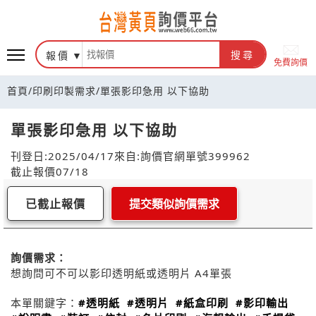
報價
搜尋
免費詢價
首頁
/
印刷印製需求
/
單張影印急用 以下協助
單張影印急用 以下協助
刊登日:2025/04/17
來自:詢價官網
單號399962
截止報價07/18
已截止報價
提交類似詢價需求
詢價需求：
想詢問可不可以影印透明紙或透明片 A4單張
本單關鍵字：
#透明紙
#透明片
#紙盒印刷
#影印輸出