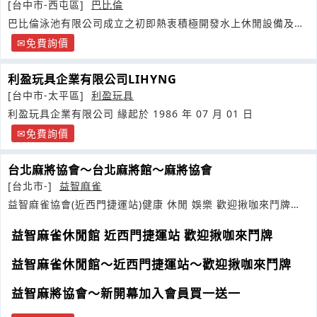
[台中市-西屯區]
巴比倫
巴比倫泳池有限公司成立之初即熱衷積極開發水上休閒設備及追
求創新游泳池系統建造技術
免費詢價
利盈玩具企業有限公司LIHYNG
[台中市-太平區]
利盈玩具
利盈玩具企業有限公司 緣起於 1986 年 07 月 01 日
免費詢價
台北麻將協會～台北麻將館～麻將協會
[台北市-]
益智麻雀
益智麻雀協會(近西門捷運站)健康 休閒 娛樂 歡迎揪咖來鬥牌
TEL02
益智麻雀休閒館 近西門捷運站 歡迎揪咖來鬥牌
益智麻雀休閒館～近西門捷運站～歡迎揪咖來鬥牌
益智麻將協會～新開幕加入會員買一送一