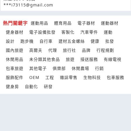
***i73115@gmail.com
熱門關鍵字
運動用品
體育用品
電子器材
運動器材
健身器材
電子設備批發
客製化
汽車零件
運動
設計
跑步機
自行車
建材五金螺絲
健康
批發
國內旅遊
高爾夫
代理
旅行社
品牌
行程規劃
休閒用品
未分類其他食品
旅遊
接送服務
有線電視
包車旅遊
其他電子
俱樂部
休閒農場
行銷
服飾配件
OEM
工程
雜誌零售
生物科技
包車服務
健身房
自動化
研發