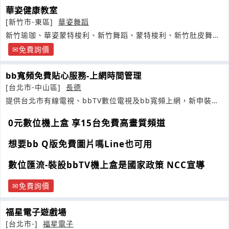
華姿健康教室
[新竹市-東區]
華姿舞蹈
新竹瑜珈、華姿蒙特梭利、新竹舞蹈、蒙特梭利、新竹肚皮舞、
新竹社團
免費詢價
bb寬頻免費貼心服務-上網時間管理
[台北市-中山區]
長德
提供台北市有線電視、bbTV數位電視及bb寬頻上網，新申裝四
小時快速申裝中心
0元數位機上盒 享15台免費高畫質頻道
想要bb Q版免費圖片嗎Line也可用
數位匯流-裝設bbTV機上盒是國家政策 NCC宣導
免費詢價
福星電子遊戲場
[台北市-]
福星電子