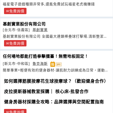
福星電子遊戲種類非常多,還能免費試玩福星老虎機賺錢
免費詢價
基創實業股份有限公司
[台北市-信義區]
基創實業
基創實業股份有限公司 全國最大連鎖棒壘球打擊場.清新整潔安
全專業
免費詢價
任何場地都能打造拳擊擂臺！無需地板固定！
[新北市-中和區]
魯克海斯
簡單專業+輕便有效的健身器材-讓肌耐力訓練成為日常，運動活
化細胞
如何選擇筋膜按摩花生球按摩球？（歡迎健身合作）
皮拉提斯器械教室採購｜ 核心床-批發合作
健身房器材採購全攻略：品牌選擇與空間配置指南
免費詢價