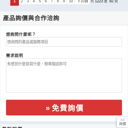
1
2
3
4
5
6
7
8
9
10
下10頁
共
1223
筆
82
頁
產品詢價與合作洽詢
想詢問什麼呢？
需求說明
免費詢價
詢價