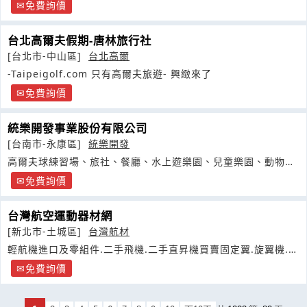
免費詢價
台北高爾夫假期-唐林旅行社
[台北市-中山區]
台北高爾
-Taipeigolf.com 只有高爾夫旅遊- 興緻來了
免費詢價
統樂開發事業股份有限公司
[台南市-永康區]
統樂開發
高爾夫球練習場、旅社、餐廳、水上遊樂園、兒童樂園、動物
園、划船
免費詢價
台灣航空運動器材網
[新北市-土城區]
台灣航材
輕航機進口及零組件.二手飛機.二手直昇機買賣固定翼.旋翼機.直
昇機
免費詢價