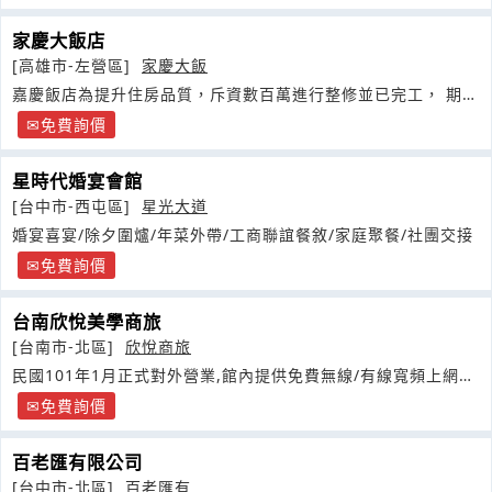
家慶大飯店
[高雄市-左營區]
家慶大飯
嘉慶飯店為提升住房品質，斥資數百萬進行整修並已完工， 期待
以嶄新的新面貌來迎接每一位貴
免費詢價
星時代婚宴會館
[台中市-西屯區]
星光大道
婚宴喜宴/除夕圍爐/年菜外帶/工商聯誼餐敘/家庭聚餐/社團交接
免費詢價
台南欣悅美學商旅
[台南市-北區]
欣悅商旅
民國101年1月正式對外營業,館內提供免費無線/有線寬頻上網服
務
免費詢價
百老匯有限公司
[台中市-北區]
百老匯有