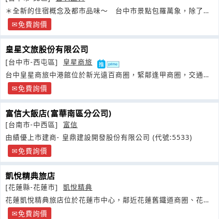
＊全新的住宿概念及都市品味～ 台中市景點包羅萬象，除了有
海濱風情的大安海
免費詢價
皇星文旅股份有限公司
[台中市-西屯區]
皇星商旅
台中皇星商旅中港館位於新光遠百商圈，緊鄰逢甲商圈，交通便
捷。
免費詢價
富信大飯店(富華南區分公司)
[台南市-中西區]
富信
由績優上市建商- 皇鼎建設開發股份有限公司 (代號:5533)
免費詢價
凱悅精典旅店
[花蓮縣-花蓮市]
凱悅精典
花蓮凱悅精典旅店位於花蓮市中心，鄰近花蓮舊鐵道商圈、花蓮
市黃金地段
免費詢價