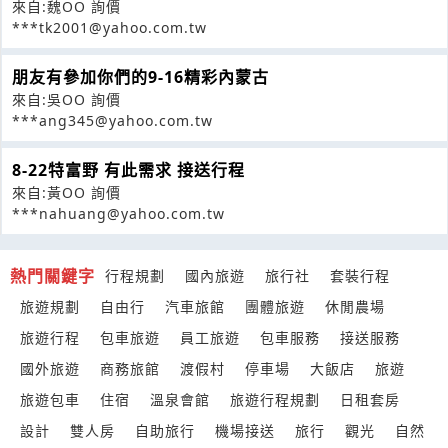
來自:魏OO 詢價
***tk2001@yahoo.com.tw
朋友有參加你們的9-16精彩內蒙古
來自:吳OO 詢價
***ang345@yahoo.com.tw
8-22特富野 有此需求 接送行程
來自:黃OO 詢價
***nahuang@yahoo.com.tw
熱門關鍵字
行程規劃
國內旅遊
旅行社
套裝行程
旅遊規劃
自由行
汽車旅館
團體旅遊
休閒農場
旅遊行程
包車旅遊
員工旅遊
包車服務
接送服務
國外旅遊
商務旅館
渡假村
停車場
大飯店
旅遊
旅遊包車
住宿
溫泉會館
旅遊行程規劃
日租套房
設計
雙人房
自助旅行
機場接送
旅行
觀光
自然