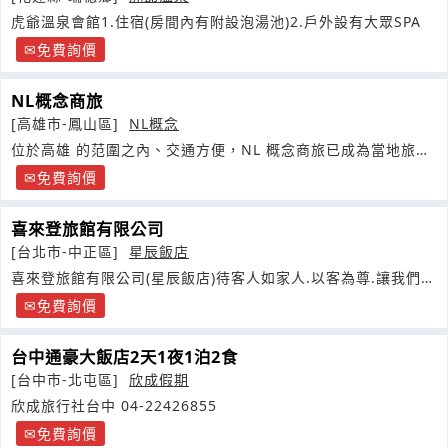
虎爺溫泉會館1.住宿(房間內有附設泡湯池)2.戶外設有大眾SPA
免費詢價
NL概念商旅
[高雄市-鳳山區]
NL概念
位於高雄 的范圍之內、交通方便，NL 概念商旅已成為當地旅遊
的最佳落腳點
免費詢價
喜來登旅館有限公司
[台北市-中正區]
星辰飯店
喜來登旅館有限公司(星辰飯店)待客人如家人.以客為尊.讓我們有
榮幸能為您服務
免費詢價
台中通豪大飯店2天1夜1泊2食
[台中市-北屯區]
欣成假期
欣成旅行社台中 04-22426855
免費詢價