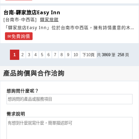
台南-驛家旅店Easy Inn
[台南市-中西區]
驛家旅館
「驛家旅店Easy Inn」位於台南市中西區，擁有詩情畫意的木棉
花街景
免費詢價
1
2
3
4
5
6
7
8
9
10
下10頁
共
3869
筆
258
頁
產品詢價與合作洽詢
想詢問什麼呢？
需求說明